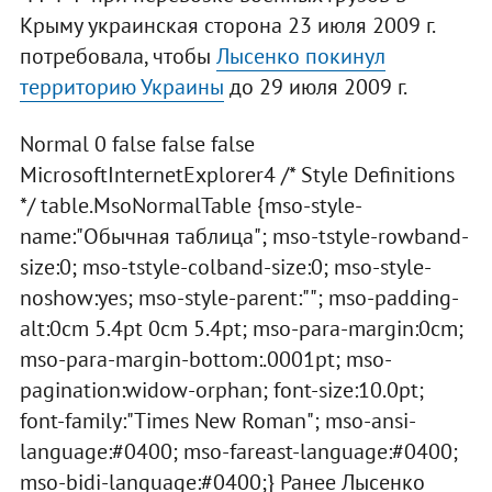
Крыму украинская сторона 23 июля 2009 г.
потребовала, чтобы
Лысенко покинул
территорию Украины
до 29 июля 2009 г.
Normal 0 false false false
MicrosoftInternetExplorer4 /* Style Definitions
*/ table.MsoNormalTable {mso-style-
name:"Обычная таблица"; mso-tstyle-rowband-
size:0; mso-tstyle-colband-size:0; mso-style-
noshow:yes; mso-style-parent:""; mso-padding-
alt:0cm 5.4pt 0cm 5.4pt; mso-para-margin:0cm;
mso-para-margin-bottom:.0001pt; mso-
pagination:widow-orphan; font-size:10.0pt;
font-family:"Times New Roman"; mso-ansi-
language:#0400; mso-fareast-language:#0400;
mso-bidi-language:#0400;} Ранее Лысенко