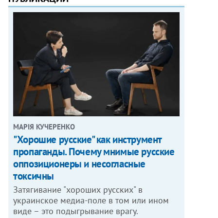
МАРІЯ КУЧЕРЕНКО
"Хорошие русские" как инструмент
пропаганды. Почему мнимые русские
оппозиционеры и несогласные
токсичны
Затягивание "хороших русских" в
украинское медиа-поле в том или ином
виде – это подыгрывание врагу.