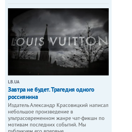
LB.UA
Завтра не будет. Трагедия одного
россиянина
Издатель Александр Красовицкий написал
небольшое произведение в
ультрасовременном жанре чат-фикшн по
мотивам последних событий. Мы
публикуем его впервые.