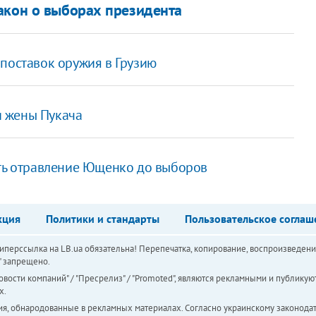
акон о выборах президента
поставок оружия в Грузию
 жены Пукача
ать отравление Ющенко до выборов
кция
Политики и стандарты
Пользовательское соглаш
перссылка на LB.ua обязательна! Перепечатка, копирование, воспроизведени
а" запрещено.
вости компаний" / "Пресрелиз" / "Promoted", являются рекламными и публикуют
х.
ия, обнародованные в рекламных материалах. Согласно украинскому законодат