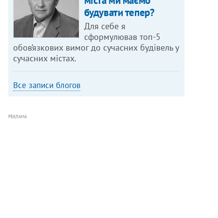
міста ми маємо
будувати тепер?
Для себе я
сформулював топ-5
обов’язкових вимог до сучасних будівель у
сучасних містах.
Все записи блогов
РЕКЛАМА