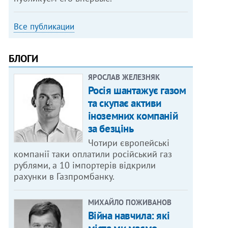
Все публикации
БЛОГИ
ЯРОСЛАВ ЖЕЛЕЗНЯК
Росія шантажує газом
та скупає активи
іноземних компаній
за безцінь
Чотири європейські
компанії таки оплатили російський газ
рублями, а 10 імпортерів відкрили
рахунки в Газпромбанку.
МИХАЙЛО ПОЖИВАНОВ
Війна навчила: які