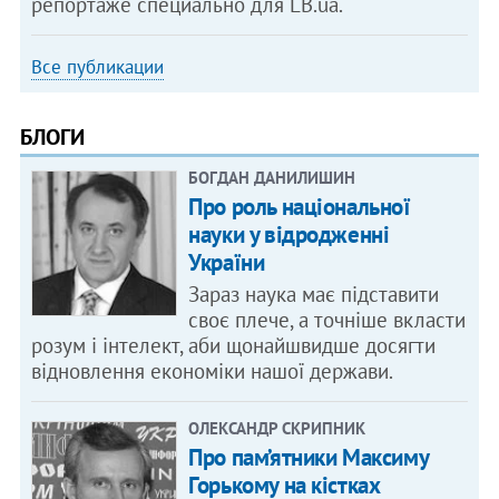
репортаже специально для LB.ua.
Все публикации
БЛОГИ
БОГДАН ДАНИЛИШИН
Про роль національної
науки у відродженні
України
Зараз наука має підставити
своє плече, а точніше вкласти
розум і інтелект, аби щонайшвидше досягти
відновлення економіки нашої держави.
ОЛЕКСАНДР СКРИПНИК
Про пам’ятники Максиму
Горькому на кістках