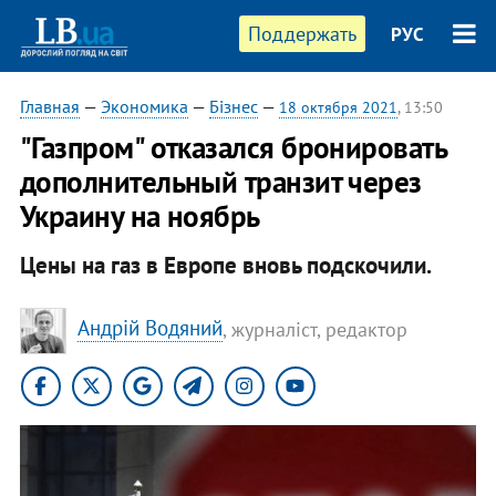
Поддержать
РУС
Главная
—
Экономика
—
Бізнес
—
18 октября 2021
, 13:50
"Газпром" отказался бронировать
дополнительный транзит через
Украину на ноябрь
Цены на газ в Европе вновь подскочили.
Андрій Водяний
, журналіст, редактор