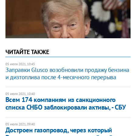
ЧИТАЙТЕ ТАКЖЕ
05 июля 2021, 10:45
Заправки Glusco возобновили продажу бензина
и дизтоплива после 4-месячного перерыва
05 июля 2021, 10:40
Всем 174 компаниям из санкционного
списка СНБО заблокировали активы, - СБУ
05 июля 2021, 09:40
Достроен газопровод, через который