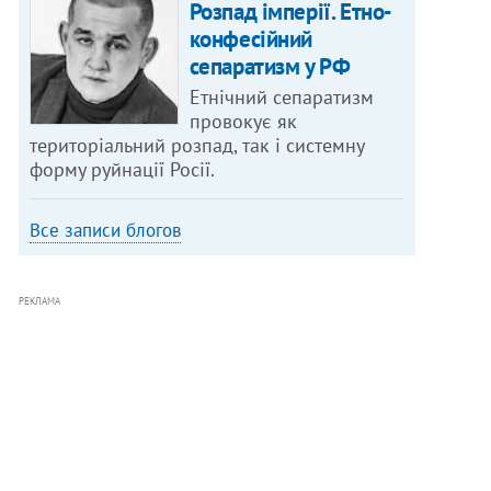
Розпад імперії. Етно-
конфесійний
сепаратизм у РФ
Етнічний сепаратизм
провокує як
територіальний розпад, так і системну
форму руйнації Росії.
Все записи блогов
РЕКЛАМА