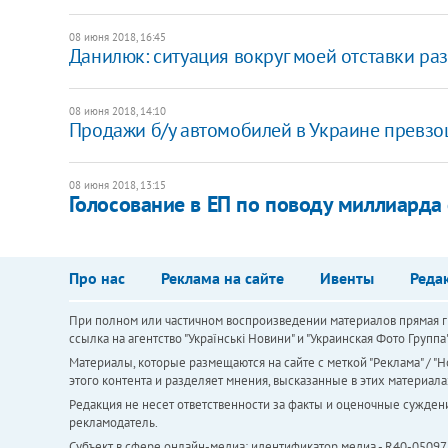
08 июня 2018, 16:45
Данилюк: ситуация вокруг моей отставки ра
08 июня 2018, 14:10
Продажи б/у автомобилей в Украине превз
08 июня 2018, 13:15
Голосование в ЕП по поводу миллиарда
Про нас
Реклама на сайте
Ивенты
Реда
При полном или частичном воспроизведении материалов прямая ги
ссылка на агентство "Українськi Новини" и "Украинская Фото Групп
Материалы, которые размещаются на сайте с меткой "Реклама" / "Но
этого контента и разделяет мнения, высказанные в этих материала
Редакция не несет ответственности за факты и оценочные сужден
рекламодатель.
Субъект в сфере онлайн-медиа; идентификатор медиа - R40-05097