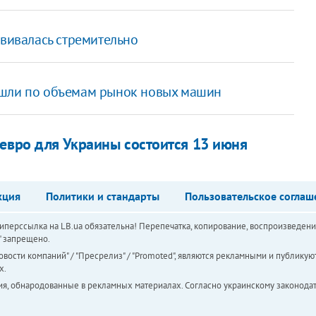
звивалась стремительно
ошли по объемам рынок новых машин
 евро для Украины состоится 13 июня
кция
Политики и стандарты
Пользовательское соглаш
перссылка на LB.ua обязательна! Перепечатка, копирование, воспроизведени
а" запрещено.
вости компаний" / "Пресрелиз" / "Promoted", являются рекламными и публикуют
х.
ия, обнародованные в рекламных материалах. Согласно украинскому законодат