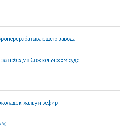
сороперерабатывающего завода
н за победу в Стокгольмском суде
околадок, халву и зефир
,7%