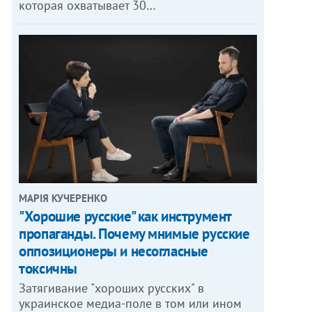
которая охватывает 30…
МАРІЯ КУЧЕРЕНКО
"Хорошие русские" как инструмент
пропаганды. Почему мнимые русские
оппозиционеры и несогласные
токсичны
Затягивание "хороших русских" в
украинское медиа-поле в том или ином