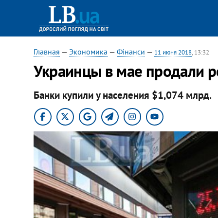
Главная
—
Экономика
—
Фінанси
—
11 июня 2018
, 13:32
​Украинцы в мае продали
Банки купили у населения $1,074 млрд.