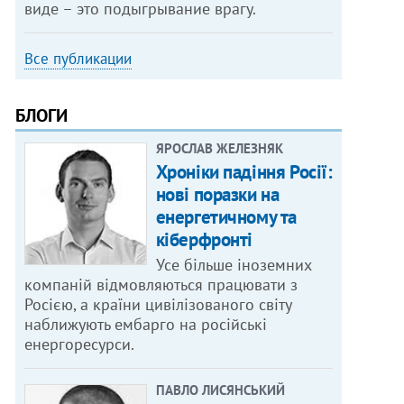
виде – это подыгрывание врагу.
Все публикации
БЛОГИ
ЯРОСЛАВ ЖЕЛЕЗНЯК
Хроніки падіння Росії:
нові поразки на
енергетичному та
кіберфронті
Усе більше іноземних
компаній відмовляються працювати з
Росією, а країни цивілізованого світу
наближують ембарго на російські
енергоресурси.
ПАВЛО ЛИСЯНСЬКИЙ