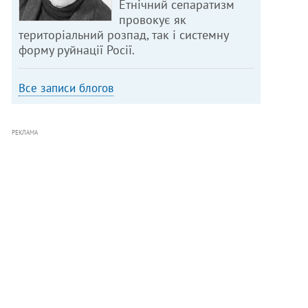
Етнічний сепаратизм
провокує як
територіальний розпад, так і системну
форму руйнації Росії.
Все записи блогов
РЕКЛАМА