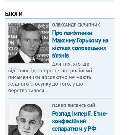
БЛОГИ
ОЛЕКСАНДР СКРИПНИК
Про пам’ятники
Максиму Горькому на
кістках соловецьких
в’язнів
Для тих, хто ще
відстоює ідею про те, що російські
письменники абсолютно не мають
жодного стосунку до того, у що
перетворилося…
ПАВЛО ЛИСЯНСЬКИЙ
Розпад імперії. Етно-
конфесійний
сепаратизм у РФ