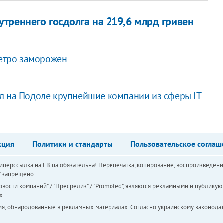
треннего госдолга на 219,6 млрд гривен
метро заморожен
л на Подоле крупнейшие компании из сферы IT
кция
Политики и стандарты
Пользовательское соглаш
перссылка на LB.ua обязательна! Перепечатка, копирование, воспроизведени
а" запрещено.
вости компаний" / "Пресрелиз" / "Promoted", являются рекламными и публикуют
х.
ия, обнародованные в рекламных материалах. Согласно украинскому законодат