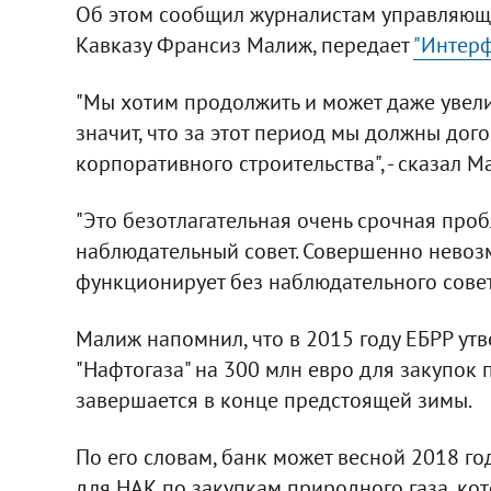
Об этом сообщил журналистам управляющи
Кавказу Франсиз Малиж, передает
"Интерф
"Мы хотим продолжить и может даже увели
значит, что за этот период мы должны дог
корпоративного строительства", - сказал М
"Это безотлагательная очень срочная про
наблюдательный совет. Совершенно невоз
функционирует без наблюдательного совета
Малиж напомнил, что в 2015 году ЕБРР у
"Нафтогаза" на 300 млн евро для закупок 
завершается в конце предстоящей зимы.
По его словам, банк может весной 2018 г
для НАК по закупкам природного газа, кот