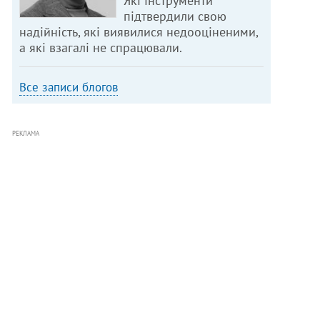
Які інструменти
підтвердили свою
надійність, які виявилися недооціненими,
а які взагалі не спрацювали.
Все записи блогов
РЕКЛАМА