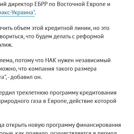
й директор ЕБРР по Восточной Европе и
акс-Украина"
.
чить объем этой кредитной линии, но это
овориться, что будем делать с реформой
алиж.
блема, потому что НАК нужен независимый
можно, что компания такого размера
", - добавил он.
твердил трехлетнюю программу кредитования
природного газа в Европе, действие которой
ода открыть новую программу финансирования
орые, как правило, осуществляется в период