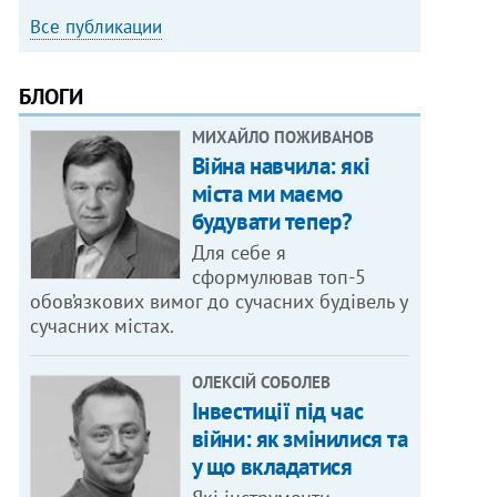
Все публикации
БЛОГИ
МИХАЙЛО ПОЖИВАНОВ
Війна навчила: які
міста ми маємо
будувати тепер?
Для себе я
сформулював топ-5
обов’язкових вимог до сучасних будівель у
сучасних містах.
ОЛЕКСІЙ СОБОЛЕВ
Інвестиції під час
війни: як змінилися та
у що вкладатися