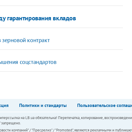
ду гарантирования вкладов
в зерновой контракт
вышения соцстандартов
кция
Политики и стандарты
Пользовательское соглаш
перссылка на LB.ua обязательна! Перепечатка, копирование, воспроизведени
а" запрещено.
вости компаний" / "Пресрелиз" / "Promoted", являются рекламными и публикуют