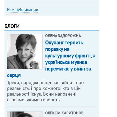
Все публикации
БЛОГИ
ОЛЕНА ЗАДОРОЖНА
Окупант терпить
поразку на
культурному фронті, а
українська музика
перемагає у війні за
серця
Треки, народжені під час війни і про
реальність, і про кожного, хто в цій
реальності існує. Вони наповнені
словами, якими говорить…
ОЛЕКСІЙ ХАРИТОНОВ