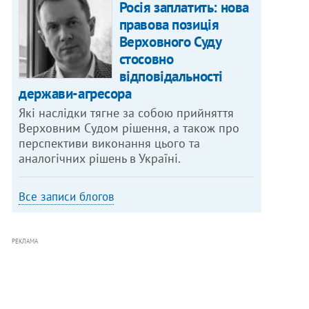
Росія заплатить: нова
правова позиція
Верховного Суду
стосовно
відповідальності
держави-агресора
Які наслідки тягне за собою прийняття
Верховним Судом рішення, а також про
перспективи виконання цього та
аналогічних рішень в Україні.
Все записи блогов
РЕКЛАМА