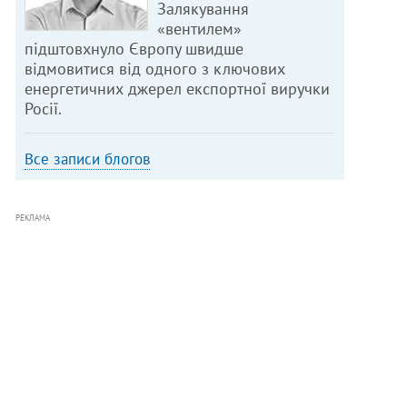
Залякування
«вентилем»
підштовхнуло Європу швидше
відмовитися від одного з ключових
енергетичних джерел експортної виручки
Росії.
Все записи блогов
РЕКЛАМА