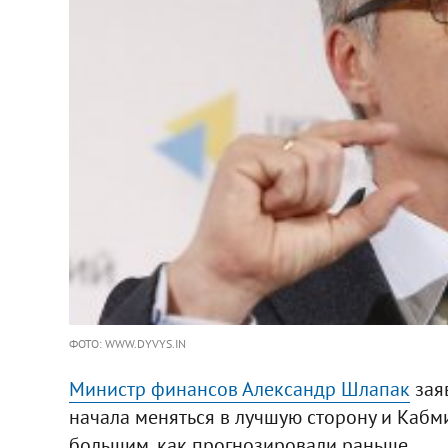
ФОТО: WWW.DYVYS.IN
Министр финансов Александр Шлапак
заяв
начала меняться в лучшую сторону и Кабми
большим, как прогнозировали раньше.