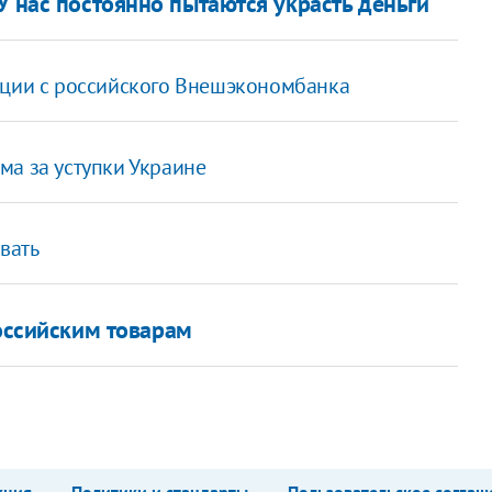
У нас постоянно пытаются украсть деньги"
кции с российского Внешэкономбанка
ма за уступки Украине
вать
оссийским товарам
кция
Политики и стандарты
Пользовательское соглаш