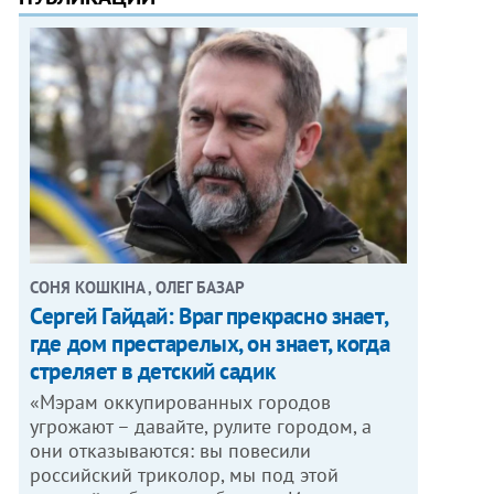
СОНЯ КОШКІНА , ОЛЕГ БАЗАР
Сергей Гайдай: Враг прекрасно знает,
где дом престарелых, он знает, когда
стреляет в детский садик
«Мэрам оккупированных городов
угрожают – давайте, рулите городом, а
они отказываются: вы повесили
российский триколор, мы под этой