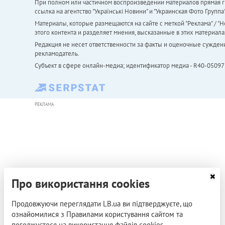
При полном или частичном воспроизведении материалов прямая ги
ссылка на агентство "Українськi Новини" и "Украинская Фото Групп
Материалы, которые размещаются на сайте с меткой "Реклама" / "Но
этого контента и разделяет мнения, высказанные в этих материала
Редакция не несет ответственности за факты и оценочные сужден
рекламодатель.
Субъект в сфере онлайн-медиа; идентификатор медиа - R40-05097
РЕКЛАМА
Про використання cookies
Продовжуючи переглядати LB.ua ви підтверджуєте, що
ознайомилися з Правилами користування сайтом та
погоджуєтеся на використання файлів cookies