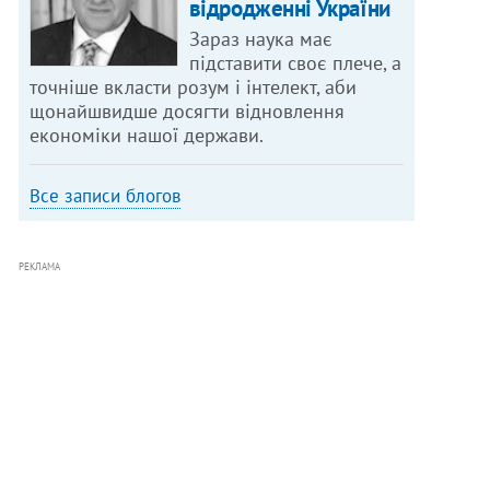
відродженні України
Зараз наука має
підставити своє плече, а
точніше вкласти розум і інтелект, аби
щонайшвидше досягти відновлення
економіки нашої держави.
Все записи блогов
РЕКЛАМА