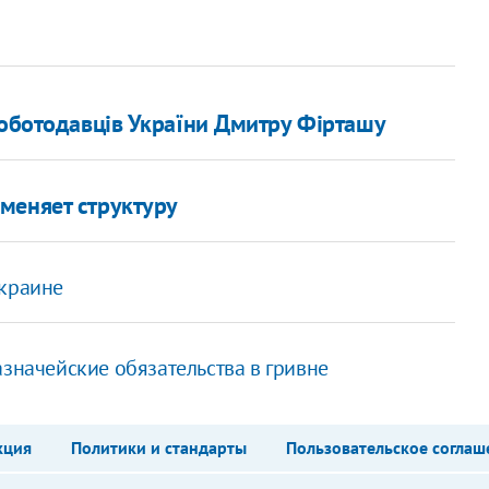
роботодавців України Дмитру Фірташу
меняет структуру
Украине
азначейские обязательства в гривне
кция
Политики и стандарты
Пользовательское соглаш