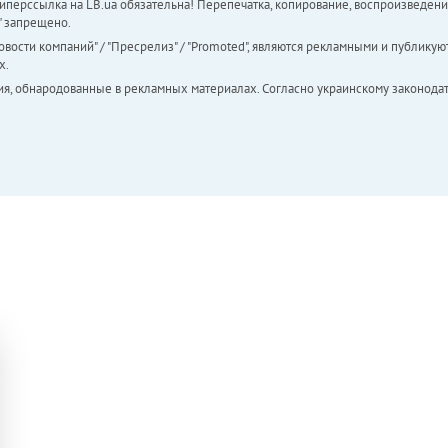
перссылка на LB.ua обязательна! Перепечатка, копирование, воспроизведени
а" запрещено.
вости компаний" / "Пресрелиз" / "Promoted", являются рекламными и публикуют
х.
ия, обнародованные в рекламных материалах. Согласно украинскому законодат