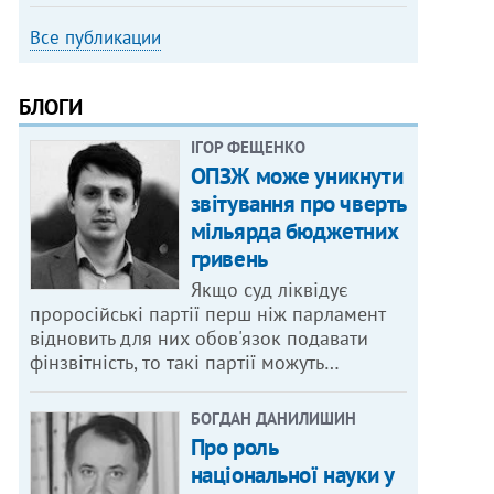
Все публикации
БЛОГИ
ІГОР ФЕЩЕНКО
ОПЗЖ може уникнути
звітування про чверть
мільярда бюджетних
гривень
Якщо суд ліквідує
проросійські партії перш ніж парламент
відновить для них обов'язок подавати
фінзвітність, то такі партії можуть…
БОГДАН ДАНИЛИШИН
Про роль
національної науки у