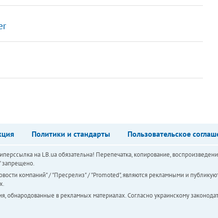
er
кция
Политики и стандарты
Пользовательское соглаш
перссылка на LB.ua обязательна! Перепечатка, копирование, воспроизведени
а" запрещено.
вости компаний" / "Пресрелиз" / "Promoted", являются рекламными и публикуют
х.
ия, обнародованные в рекламных материалах. Согласно украинскому законодат