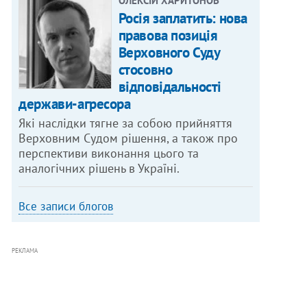
ОЛЕКСІЙ ХАРИТОНОВ
Росія заплатить: нова
правова позиція
Верховного Суду
стосовно
відповідальності
держави-агресора
Які наслідки тягне за собою прийняття
Верховним Судом рішення, а також про
перспективи виконання цього та
аналогічних рішень в Україні.
Все записи блогов
РЕКЛАМА