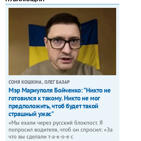
СОНЯ КОШКІНА , ОЛЕГ БАЗАР
Мэр Мариуполя Бойченко: "Никто не
готовился к такому. Никто не мог
предположить, чтоб будет такой
страшный ужас"
«Мы ехали через русский блокпост. Я
попросил водителя, чтоб он спросил: «За
что вы сделали т-а-к-о-е с