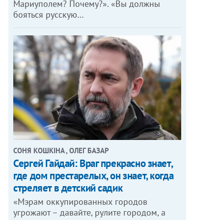
Мариуполем? Почему?». «Вы должны
бояться русскую…
СОНЯ КОШКІНА , ОЛЕГ БАЗАР
Сергей Гайдай: Враг прекрасно знает,
где дом престарелых, он знает, когда
стреляет в детский садик
«Мэрам оккупированных городов
угрожают – давайте, рулите городом, а