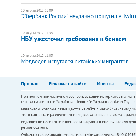
10 августа 2012, 12:09
"Сбербанк России" неудачно пошутил в Twitt
10 августа 2012, 11:35
НБУ ужесточил требования к банкам
10 августа 2012, 11:03
Медведев испугался китайских мигрантов
Про нас
Реклама на сайте
Ивенты
Реда
При полном или частичном воспроизведении материалов прямая ги
ссылка на агентство "Українськi Новини" и "Украинская Фото Групп
Материалы, которые размещаются на сайте с меткой "Реклама" / "Но
этого контента и разделяет мнения, высказанные в этих материала
Редакция не несет ответственности за факты и оценочные сужден
рекламодатель.
Субъект в сфере онлайн-медиа; идентификатор медиа - R40-05097