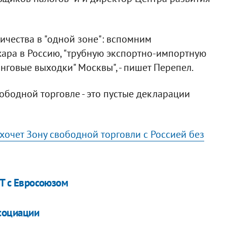
ничества в "одной зоне": вспомним
хара в Россию, "трубную экспортно-импортную
нговые выходки" Москвы", - пишет Перепел.
вободной торговле - это пустые декларации
очет Зону свободной торговли с Россией без
СТ с Евросоюзом
ссоциации