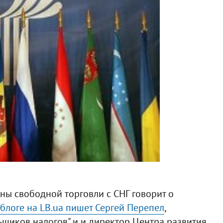
ы свободной торговли с СНГ говорит о
 блоге на LB.ua пишет Сергей Перепел
,
ьщиков налогов" и и директор Центра развития