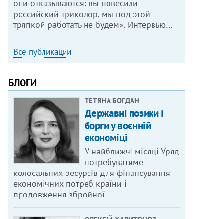
они отказываются: вы повесили
российский триколор, мы под этой
тряпкой работать не будем». Интервью…
Все публикации
БЛОГИ
ТЕТЯНА БОГДАН
Державні позики і
борги у воєнній
економіці
У найближчі місяці Уряд
потребуватиме
колосальних ресурсів для фінансування
економічних потреб країни і
продовження збройної…