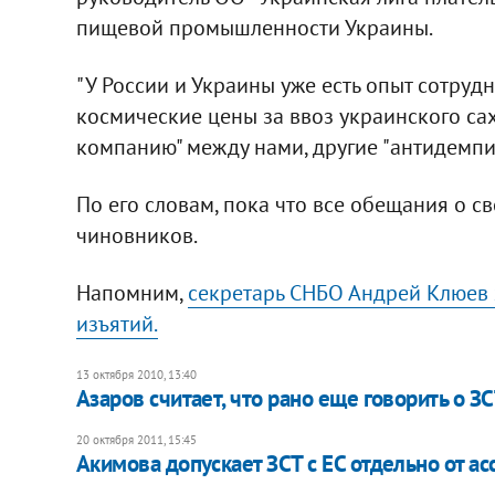
пищевой промышленности Украины.
"У России и Украины уже есть опыт сотруд
космические цены за ввоз украинского са
компанию" между нами, другие "антидемпи
По его словам, пока что все обещания о с
чиновников.
Напомним,
секретарь СНБО Андрей Клюев х
изъятий.
13 октября 2010, 13:40
Азаров считает, что рано еще говорить о З
20 октября 2011, 15:45
Акимова допускает ЗСТ с ЕС отдельно от а