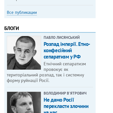
Все публикации
БЛОГИ
ПАВЛО ЛИСЯНСЬКИЙ
Розпад імперії. Етно-
конфесійний
сепаратизм у РФ
Етнічний сепаратизм
провокує як
територіальний розпад, так і системну
форму руйнації Росії.
ВОЛОДИМИР В'ЯТРОВИЧ
Не дамо Росії
перекласти злочини
на нас