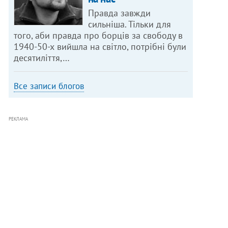
Правда завжди
сильніша. Тільки для
того, аби правда про борців за свободу в
1940-50-х вийшла на світло, потрібні були
десятиліття,…
Все записи блогов
РЕКЛАМА