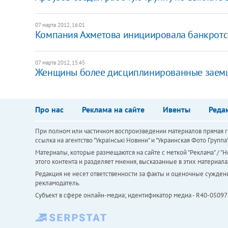
07 марта 2012, 16:01
Компания Ахметова инициировала банкротс
07 марта 2012, 15:45
Женщины более дисциплинированные заемщи
Про нас
Реклама на сайте
Ивенты
Реда
При полном или частичном воспроизведении материалов прямая ги
ссылка на агентство "Українськi Новини" и "Украинская Фото Групп
Материалы, которые размещаются на сайте с меткой "Реклама" / "Но
этого контента и разделяет мнения, высказанные в этих материала
Редакция не несет ответственности за факты и оценочные сужден
рекламодатель.
Субъект в сфере онлайн-медиа; идентификатор медиа - R40-05097