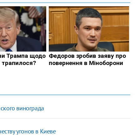
ского винограда
честву угонов в Киеве