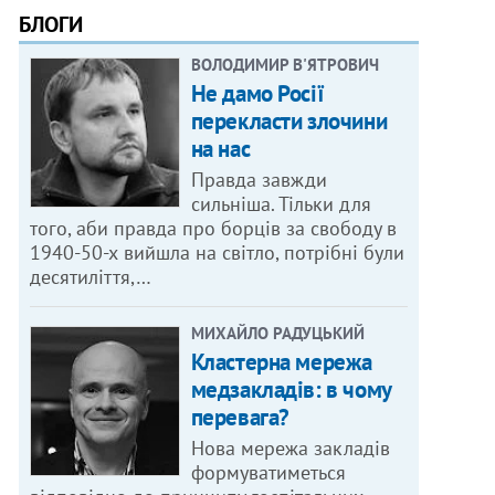
БЛОГИ
ВОЛОДИМИР В'ЯТРОВИЧ
Не дамо Росії
перекласти злочини
на нас
Правда завжди
сильніша. Тільки для
того, аби правда про борців за свободу в
1940-50-х вийшла на світло, потрібні були
десятиліття,…
МИХАЙЛО РАДУЦЬКИЙ
Кластерна мережа
медзакладів: в чому
перевага?
Нова мережа закладів
формуватиметься