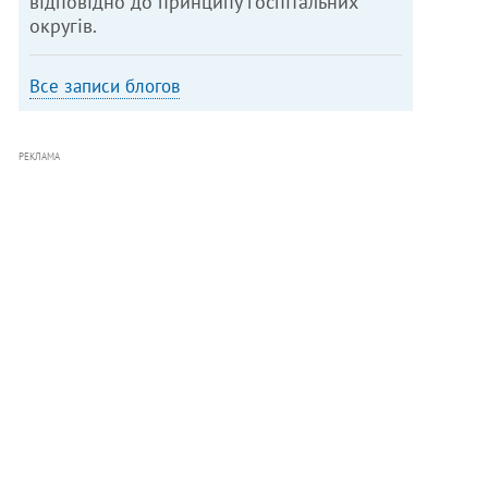
відповідно до принципу госпітальних
округів.
Все записи блогов
РЕКЛАМА