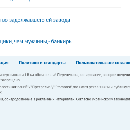
тво задолжавшего ей завода
ки, чем мужчины, - банкиры
кция
Политики и стандарты
Пользовательское соглаш
перссылка на LB.ua обязательна! Перепечатка, копирование, воспроизведени
а" запрещено.
вости компаний" / "Пресрелиз" / "Promoted", являются рекламными и публикуют
х.
ия, обнародованные в рекламных материалах. Согласно украинскому законодат