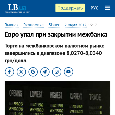
Поддержать
РУС
Главная
—
Экономика
—
Бізнес
—
2 марта 2012
, 15:17
​Евро упал при закрытии межбанка
Торги на межбанковском валютном рынке
завершились в диапазоне 8,0270-8,0340
грн/долл.