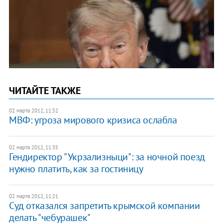
ЧИТАЙТЕ ТАКЖЕ
02 марта 2012, 11:52
МВФ: угроза мирового кризиса ослабла
02 марта 2012, 11:35
Гендиректор "Укрзализныци": за ночной поезд
нужно платить, как за гостиницу
02 марта 2012, 11:21
Суд отказался запретить крымской компании
делать "чебурашек"