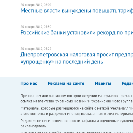
20 января 2012, 06:02
Местные власти вынуждены повышать тарифы
20 января 2012, 05:50
Российские банки установили рекорд по пр
20 января 2012, 05:22
Днепропетровская налоговая просит предпр
«упрощенку» на последний день
Про нас
Реклама на сайте
Ивенты
Реда
При полном или частичном воспроизведении материалов прямая ги
ссылка на агентство "Українськi Новини" и "Украинская Фото Групп
Материалы, которые размещаются на сайте с меткой "Реклама" / "Но
этого контента и разделяет мнения, высказанные в этих материала
Редакция не несет ответственности за факты и оценочные сужден
рекламодатель.