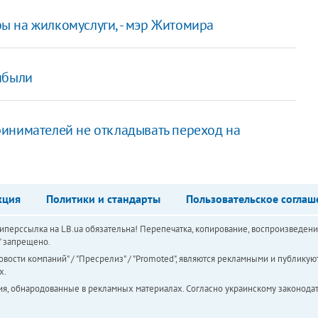
 на жилкомуслуги, - мэр Житомира
ибыли
инимателей не откладывать переход на
кция
Политики и стандарты
Пользовательское соглаш
перссылка на LB.ua обязательна! Перепечатка, копирование, воспроизведени
а" запрещено.
вости компаний" / "Пресрелиз" / "Promoted", являются рекламными и публикуют
х.
ия, обнародованные в рекламных материалах. Согласно украинскому законодат