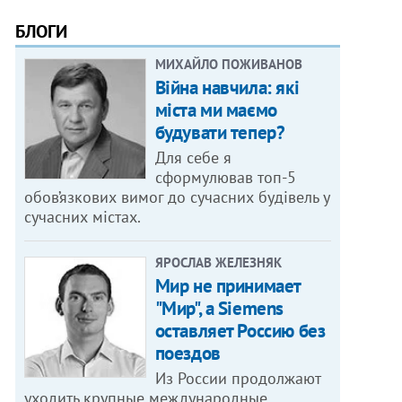
БЛОГИ
МИХАЙЛО ПОЖИВАНОВ
Війна навчила: які
міста ми маємо
будувати тепер?
Для себе я
сформулював топ-5
обов’язкових вимог до сучасних будівель у
сучасних містах.
ЯРОСЛАВ ЖЕЛЕЗНЯК
Мир не принимает
"Мир", а Siemens
оставляет Россию без
поездов
Из России продолжают
уходить крупные международные