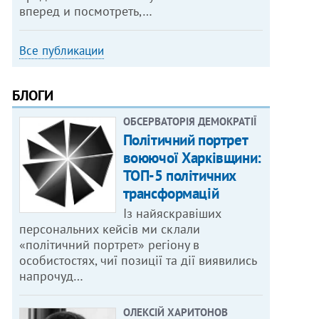
вперед и посмотреть,…
Все публикации
БЛОГИ
ОБСЕРВАТОРІЯ ДЕМОКРАТІЇ
Політичний портрет
воюючої Харківщини:
ТОП-5 політичних
трансформацій
Із найяскравіших
персональних кейсів ми склали
«політичний портрет» регіону в
особистостях, чиї позиції та дії виявились
напрочуд…
ОЛЕКСІЙ ХАРИТОНОВ