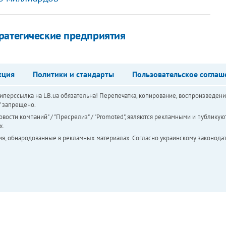
ратегические предприятия
кция
Политики и стандарты
Пользовательское соглаш
перссылка на LB.ua обязательна! Перепечатка, копирование, воспроизведени
а" запрещено.
вости компаний" / "Пресрелиз" / "Promoted", являются рекламными и публикуют
х.
ия, обнародованные в рекламных материалах. Согласно украинскому законодат