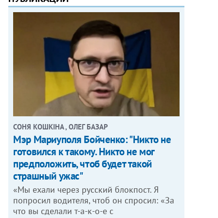
СОНЯ КОШКІНА , ОЛЕГ БАЗАР
Мэр Мариуполя Бойченко: "Никто не
готовился к такому. Никто не мог
предположить, чтоб будет такой
страшный ужас"
«Мы ехали через русский блокпост. Я
попросил водителя, чтоб он спросил: «За
что вы сделали т-а-к-о-е с