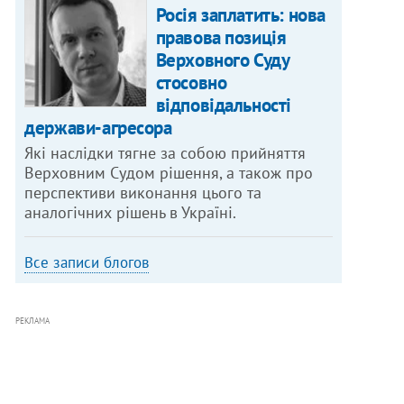
Росія заплатить: нова
правова позиція
Верховного Суду
стосовно
відповідальності
держави-агресора
Які наслідки тягне за собою прийняття
Верховним Судом рішення, а також про
перспективи виконання цього та
аналогічних рішень в Україні.
Все записи блогов
РЕКЛАМА