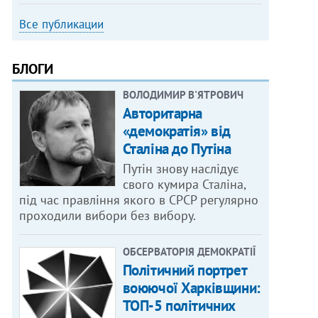
Все публикации
БЛОГИ
ВОЛОДИМИР В'ЯТРОВИЧ
Авторитарна
«демократія» від
Сталіна до Путіна
Путін знову наслідує
свого кумира Сталіна,
під час правління якого в СРСР регулярно
проходили вибори без вибору.
ОБСЕРВАТОРІЯ ДЕМОКРАТІЇ
Політичний портрет
воюючої Харківщини:
ТОП-5 політичних