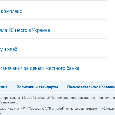
 комплекс
яла 20 место в Украине
у и хлеб
сзначения за деньги местного банка
кция
Политики и стандарты
Пользовательское соглаш
перссылка на LB.ua обязательна! Перепечатка, копирование, воспроизведени
а" запрещено.
вости компаний" / "Пресрелиз" / "Promoted", являются рекламными и публикуют
х.