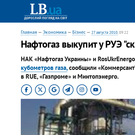
Главная
—
Экономика
—
Бізнес
—
27 августа 2010
, 09:22
Нафтогаз выкупит у РУЭ "с
НАК «Нафтогаз Украины» и RosUkrEnergo
кубометров газа,
сообщили «КоммерсантЪ
в RUE, «Газпроме» и Минтопэнерго.