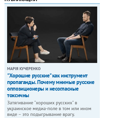
МАРІЯ КУЧЕРЕНКО
"Хорошие русские" как инструмент
пропаганды. Почему мнимые русские
оппозиционеры и несогласные
токсичны
Затягивание "хороших русских" в
украинское медиа-поле в том или ином
виде – это подыгрывание врагу.