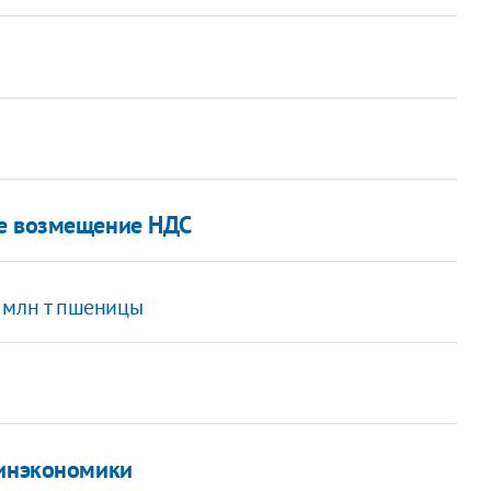
ое возмещение НДС
 млн т пшеницы
Минэкономики