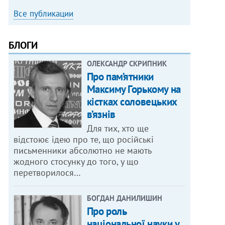
Все публикации
БЛОГИ
ОЛЕКСАНДР СКРИПНИК
Про пам’ятники
Максиму Горькому на
кістках соловецьких
в’язнів
Для тих, хто ще
відстоює ідею про те, що російські
письменники абсолютно не мають
жодного стосунку до того, у що
перетворилося…
БОГДАН ДАНИЛИШИН
Про роль
національної науки у