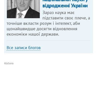
відродженні України
Зараз наука має
підставити своє плече, а
точніше вкласти розум і інтелект, аби
щонайшвидше досягти відновлення
економіки нашої держави.
Все записи блогов
РЕКЛАМА