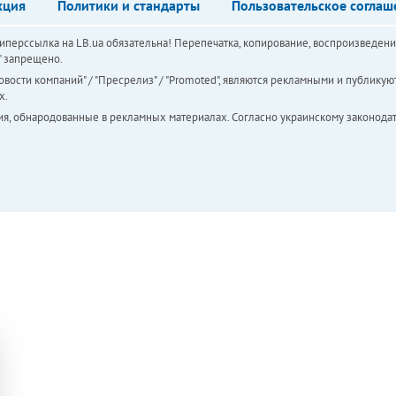
кция
Политики и стандарты
Пользовательское соглаш
перссылка на LB.ua обязательна! Перепечатка, копирование, воспроизведени
а" запрещено.
вости компаний" / "Пресрелиз" / "Promoted", являются рекламными и публикуют
х.
ия, обнародованные в рекламных материалах. Согласно украинскому законодат