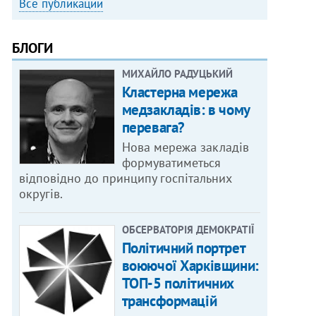
Все публикации
БЛОГИ
МИХАЙЛО РАДУЦЬКИЙ
Кластерна мережа
медзакладів: в чому
перевага?
Нова мережа закладів
формуватиметься
відповідно до принципу госпітальних
округів.
ОБСЕРВАТОРІЯ ДЕМОКРАТІЇ
Політичний портрет
воюючої Харківщини:
ТОП-5 політичних
трансформацій