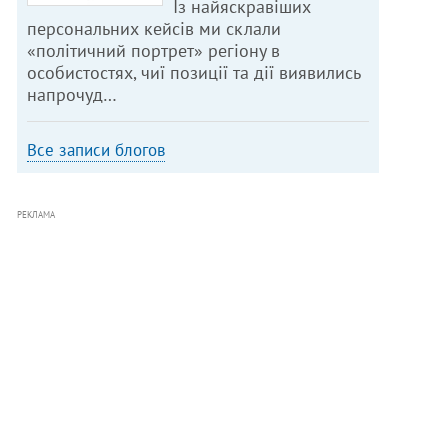
Із найяскравіших
персональних кейсів ми склали
«політичний портрет» регіону в
особистостях, чиї позиції та дії виявились
напрочуд…
Все записи блогов
РЕКЛАМА