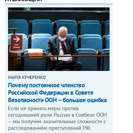
МАРІЯ КУЧЕРЕНКО
​Почему постоянное членство
Российской Федерации в Совете
Безопасности ООН – большая ошибка
Если не принять меры против
сегодняшней роли России в Совбезе ООН
– мы получим значительные сложности с
расследованием преступлений РФ,