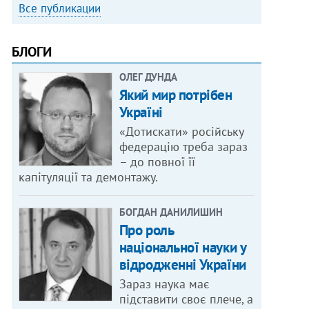
Все публикации
БЛОГИ
ОЛЕГ ДУНДА
Який мир потрібен
Україні
«Дотискати» російську
федерацію треба зараз
– до повної її
капітуляції та демонтажу.
БОГДАН ДАНИЛИШИН
Про роль
національної науки у
відродженні України
Зараз наука має
підставити своє плече, а