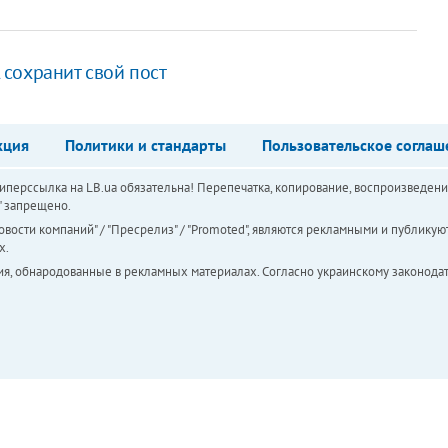
сохранит свой пост
кция
Политики и стандарты
Пользовательское соглаш
перссылка на LB.ua обязательна! Перепечатка, копирование, воспроизведени
а" запрещено.
вости компаний" / "Пресрелиз" / "Promoted", являются рекламными и публикуют
х.
ия, обнародованные в рекламных материалах. Согласно украинскому законодат