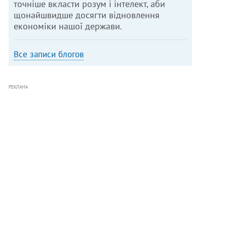
точніше вкласти розум і інтелект, аби
щонайшвидше досягти відновлення
економіки нашої держави.
Все записи блогов
РЕКЛАМА