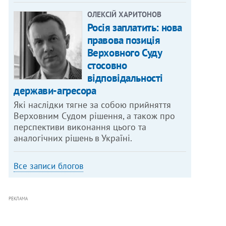
ОЛЕКСІЙ ХАРИТОНОВ
Росія заплатить: нова
правова позиція
Верховного Суду
стосовно
відповідальності
держави-агресора
Які наслідки тягне за собою прийняття
Верховним Судом рішення, а також про
перспективи виконання цього та
аналогічних рішень в Україні.
Все записи блогов
РЕКЛАМА