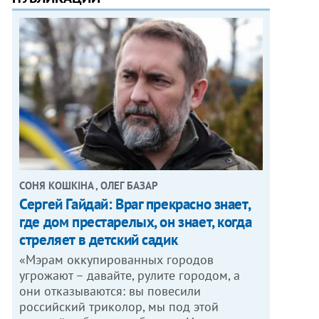
СОНЯ КОШКІНА , ОЛЕГ БАЗАР
Сергей Гайдай: Враг прекрасно знает,
где дом престарелых, он знает, когда
стреляет в детский садик
«Мэрам оккупированных городов
угрожают – давайте, рулите городом, а
они отказываются: вы повесили
российский триколор, мы под этой