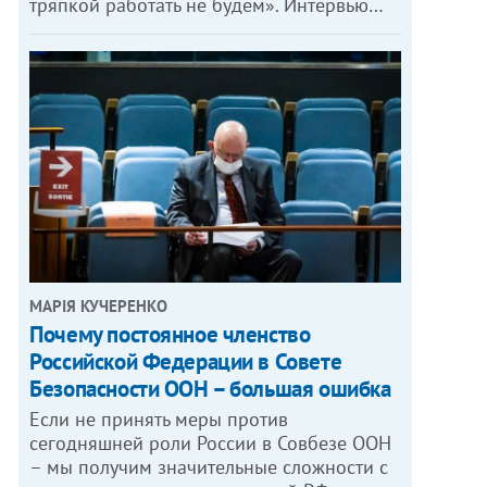
тряпкой работать не будем». Интервью…
МАРІЯ КУЧЕРЕНКО
​Почему постоянное членство
Российской Федерации в Совете
Безопасности ООН – большая ошибка
Если не принять меры против
сегодняшней роли России в Совбезе ООН
– мы получим значительные сложности с