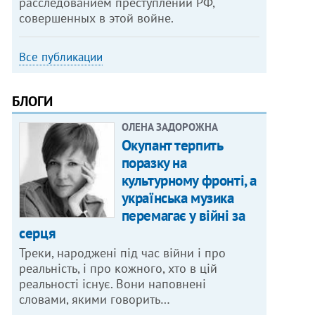
расследованием преступлений РФ,
совершенных в этой войне.
Все публикации
БЛОГИ
ОЛЕНА ЗАДОРОЖНА
Окупант терпить
поразку на
культурному фронті, а
українська музика
перемагає у війні за
серця
Треки, народжені під час війни і про
реальність, і про кожного, хто в цій
реальності існує. Вони наповнені
словами, якими говорить…