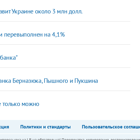
вит Украине около 3 млн долл.
ии перевыполнен на 4,1%
банка"
анка Берназюка, Пышного и Пукшина
е только можно
кция
Политики и стандарты
Пользовательское соглаш
перссылка на LB.ua обязательна! Перепечатка, копирование, воспроизведени