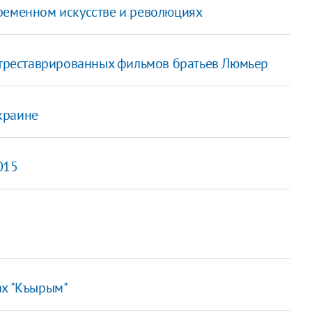
ременном искусстве и революциях
отреставрированных фильмов братьев Люмьер
краине
015
ах "Къырым"