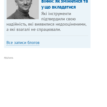
війни: як змінилися та
у що вкладатися
Які інструменти
підтвердили свою
надійність, які виявилися недооціненими,
а які взагалі не спрацювали.
Все записи блогов
РЕКЛАМА