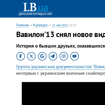
Главная
—
Культура
—
21 мая 2015
, 13:27
Вавилон'13 снял новое вид
История о бывших друзьях, оказавшихся
Группа украинских документалистов "Вави
интервью с украинским военным снайпер