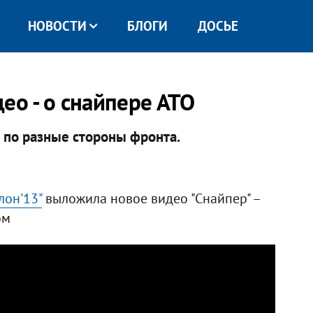
НОВОСТИ
БЛОГИ
ДОСЬЕ
ео - о снайпере АТО
 по разные стороны фронта.
лон'13"
выложила новое видео "Снайпер" –
ом