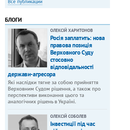
Все публикации
БЛОГИ
ОЛЕКСІЙ ХАРИТОНОВ
Росія заплатить: нова
правова позиція
Верховного Суду
стосовно
відповідальності
держави-агресора
Які наслідки тягне за собою прийняття
Верховним Судом рішення, а також про
перспективи виконання цього та
аналогічних рішень в Україні.
ОЛЕКСІЙ СОБОЛЕВ
Інвестиції під час