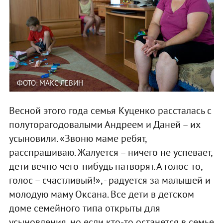
ФОТО: МАКС ЛЕВИН
Весной этого года семья Куценко рассталась с
полуторагодовалыми Андреем и Даней – их
усыновили. «Звоню маме ребят,
расспрашиваю. Жалуется – ничего не успевает,
дети вечно чего-нибудь натворят. А голос-то,
голос – счастливый!», - радуется за малышей и
молодую маму Оксана. Все дети в детском
доме семейного типа открыты для
усыновления, но если кто-то останется в семье