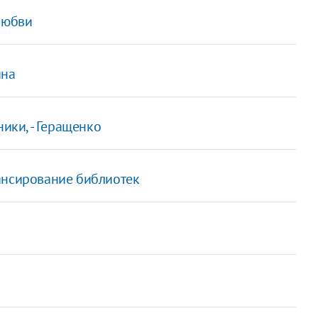
любви
ина
ники, - Геращенко
ансирование библиотек