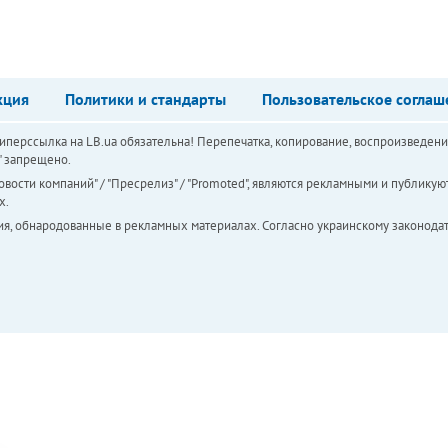
кция
Политики и стандарты
Пользовательское соглаш
перссылка на LB.ua обязательна! Перепечатка, копирование, воспроизведени
а" запрещено.
вости компаний" / "Пресрелиз" / "Promoted", являются рекламными и публикуют
х.
ия, обнародованные в рекламных материалах. Согласно украинскому законодат