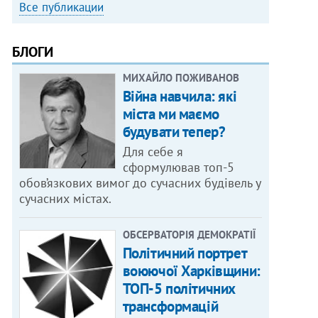
Все публикации
БЛОГИ
МИХАЙЛО ПОЖИВАНОВ
Війна навчила: які
міста ми маємо
будувати тепер?
Для себе я
сформулював топ-5
обов’язкових вимог до сучасних будівель у
сучасних містах.
ОБСЕРВАТОРІЯ ДЕМОКРАТІЇ
Політичний портрет
воюючої Харківщини:
ТОП-5 політичних
трансформацій