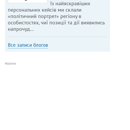
Із найяскравіших
персональних кейсів ми склали
«політичний портрет» регіону в
особистостях, чиї позиції та дії виявились
напрочуд…
Все записи блогов
РЕКЛАМА