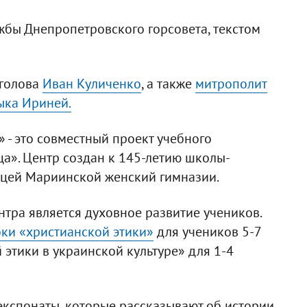
жбы Днепропетровского горсовета, текстом
 голова
Иван Куличенко
, а также
митрополит
ыка Ириней.
 - это совместный проект учебного
ца». Центр создан к 145-летию школы-
ицей Мариинской женский гимназии.
нтра является духовное развитие учеников.
ки «христианской этики»
для учеников 5-7
 этики в украинской культуре» для 1-4
экспонаты, которые рассказывают об истории