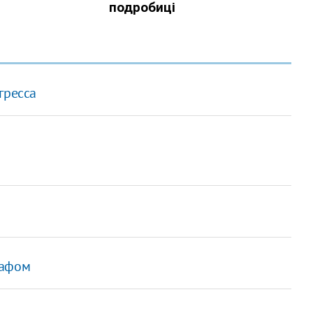
гресса
рафом