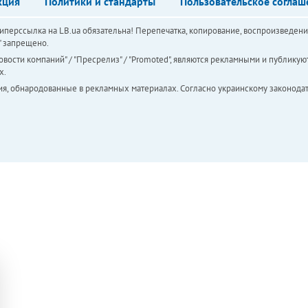
кция
Политики и стандарты
Пользовательское соглаш
перссылка на LB.ua обязательна! Перепечатка, копирование, воспроизведени
а" запрещено.
вости компаний" / "Пресрелиз" / "Promoted", являются рекламными и публикуют
х.
ия, обнародованные в рекламных материалах. Согласно украинскому законодат