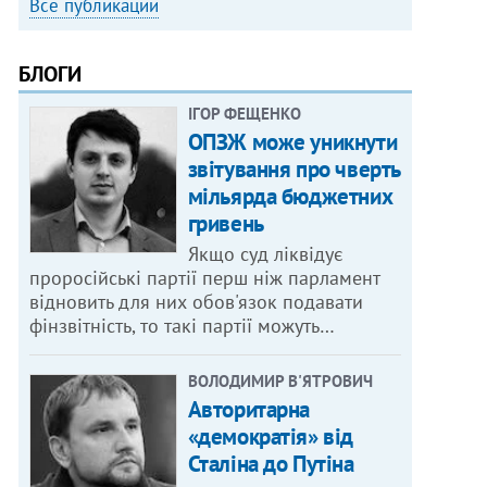
Все публикации
БЛОГИ
ІГОР ФЕЩЕНКО
ОПЗЖ може уникнути
звітування про чверть
мільярда бюджетних
гривень
Якщо суд ліквідує
проросійські партії перш ніж парламент
відновить для них обов'язок подавати
фінзвітність, то такі партії можуть…
ВОЛОДИМИР В'ЯТРОВИЧ
Авторитарна
«демократія» від
Сталіна до Путіна