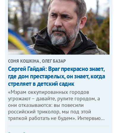
СОНЯ КОШКІНА , ОЛЕГ БАЗАР
Сергей Гайдай: Враг прекрасно знает,
где дом престарелых, он знает, когда
стреляет в детский садик
«Мэрам оккупированных городов
угрожают – давайте, рулите городом, а
они отказываются: вы повесили
российский триколор, мы под этой
тряпкой работать не будем». Интервью…