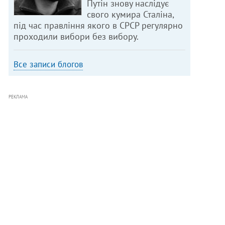
Путін знову наслідує
свого кумира Сталіна,
під час правління якого в СРСР регулярно
проходили вибори без вибору.
Все записи блогов
РЕКЛАМА