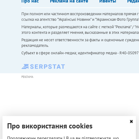
Про нас
Реклама на сайте
Ивенты
Реда
При полном или частичном воспроизведении материалов прямая ги
ссылка на агентство "Українськi Новини" и "Украинская Фото Групп
Материалы, которые размещаются на сайте с меткой "Реклама" / "Но
этого контента и разделяет мнения, высказанные в этих материала
Редакция не несет ответственности за факты и оценочные сужден
рекламодатель.
Субъект в сфере онлайн-медиа; идентификатор медиа - R40-05097
РЕКЛАМА
Про використання cookies
Продовжуючи переглядати LB.ua ви підтверджуєте, що