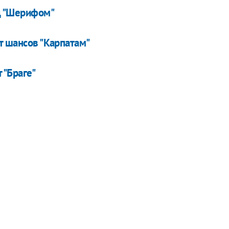
д "Шерифом"
т шансов "Карпатам"
 "Браге"