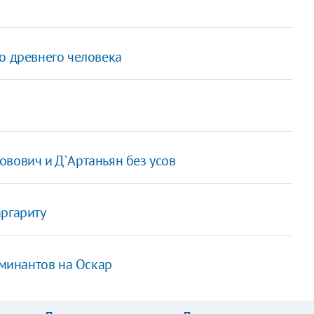
о древнего человека
овович и Д`Артаньян без усов
аргариту
минантов на Оскар