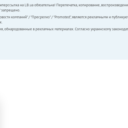
перссылка на LB.ua обязательна! Перепечатка, копирование, воспроизведени
а" запрещено.
вости компаний" / "Пресрелиз" / "Promoted", являются рекламными и публикуют
х.
ия, обнародованные в рекламных материалах. Согласно украинскому законодат