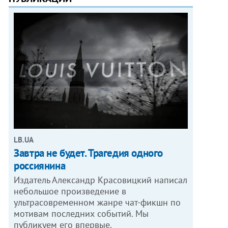
LB.UA
Завтра не будет. Трагедия одного
россиянина
Издатель Александр Красовицкий написал
небольшое произведение в
ультрасовременном жанре чат-фикшн по
мотивам последних событий. Мы
публикуем его впервые.