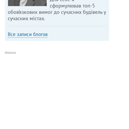
сформулював топ-5
обов’язкових вимог до сучасних будівель у
сучасних містах.
Все записи блогов
РЕКЛАМА