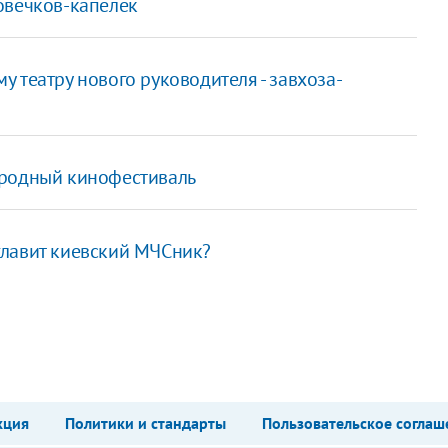
овечков-капелек
 театру нового руководителя - завхоза-
ародный кинофестиваль
главит киевский МЧСник?
кция
Политики и стандарты
Пользовательское соглаш