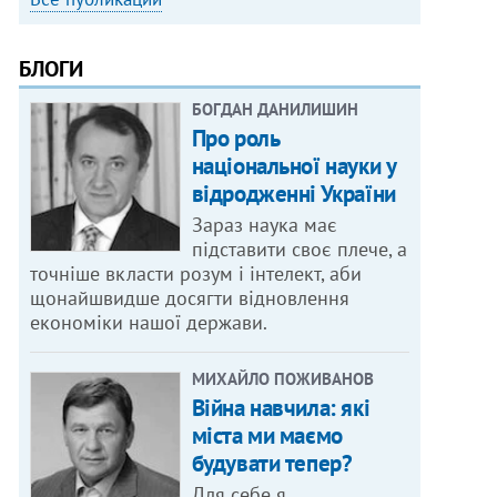
БЛОГИ
БОГДАН ДАНИЛИШИН
Про роль
національної науки у
відродженні України
Зараз наука має
підставити своє плече, а
точніше вкласти розум і інтелект, аби
щонайшвидше досягти відновлення
економіки нашої держави.
МИХАЙЛО ПОЖИВАНОВ
Війна навчила: які
міста ми маємо
будувати тепер?
Для себе я