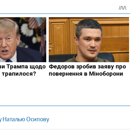
у Наталью Осипову