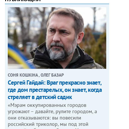
СОНЯ КОШКІНА , ОЛЕГ БАЗАР
Сергей Гайдай: Враг прекрасно знает,
где дом престарелых, он знает, когда
стреляет в детский садик
«Мэрам оккупированных городов
угрожают – давайте, рулите городом, а
они отказываются: вы повесили
российский триколор, мы под этой