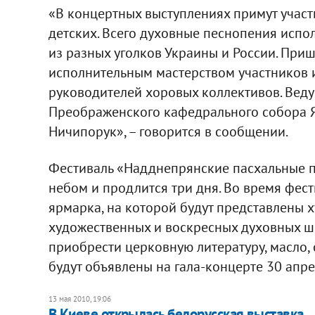
«В концертных выступлениях примут участи
детских. Всего духовные песнопения испо
из разных уголков Украины и России. При
исполнительным мастерством участников
руководителей хоровых коллективов. Веду
Преображенского кафедрального собора Я
Ничипорук», – говорится в сообщении.
Фестиваль «Надднепрянские пасхальные п
небом и продлится три дня. Во время фест
ярмарка, на которой будут представлены 
художественных и воскресных духовных шк
приобрести церковную литературу, масло, 
будут объявлены на гала-концерте 30 апре
13 мая 2010, 19:06
В Киеве открылась белорусская выставка