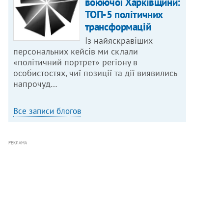
воюючої Харківщини:
ТОП-5 політичних
трансформацій
Із найяскравіших
персональних кейсів ми склали
«політичний портрет» регіону в
особистостях, чиї позиції та дії виявились
напрочуд…
Все записи блогов
РЕКЛАМА