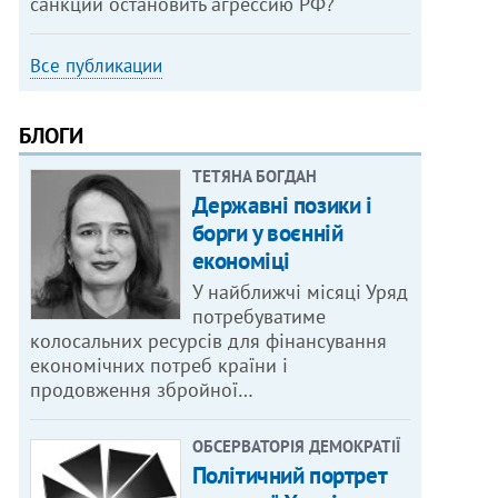
санкции остановить агрессию РФ?
Все публикации
БЛОГИ
ТЕТЯНА БОГДАН
Державні позики і
борги у воєнній
економіці
У найближчі місяці Уряд
потребуватиме
колосальних ресурсів для фінансування
економічних потреб країни і
продовження збройної…
ОБСЕРВАТОРІЯ ДЕМОКРАТІЇ
Політичний портрет