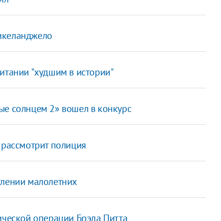
икеланджело
итании "худшим в истории"
ые солнцем 2» вошел в конкурс
 рассмотрит полиция
тлении малолетних
ической операции Брэда Питта