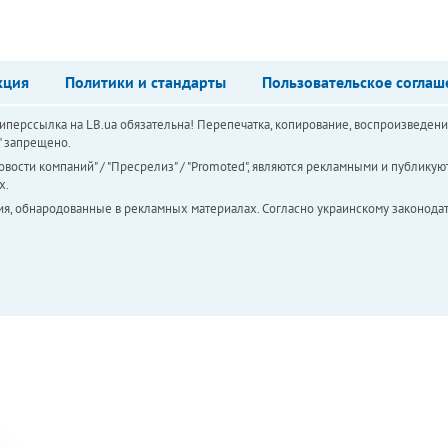
кция
Политики и стандарты
Пользовательское соглаш
перссылка на LB.ua обязательна! Перепечатка, копирование, воспроизведени
а" запрещено.
вости компаний" / "Пресрелиз" / "Promoted", являются рекламными и публикуют
х.
ия, обнародованные в рекламных материалах. Согласно украинскому законодат