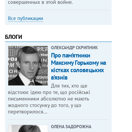
совершенных в этой войне.
Все публикации
БЛОГИ
ОЛЕКСАНДР СКРИПНИК
Про пам’ятники
Максиму Горькому на
кістках соловецьких
в’язнів
Для тих, хто ще
відстоює ідею про те, що російські
письменники абсолютно не мають
жодного стосунку до того, у що
перетворилося…
ОЛЕНА ЗАДОРОЖНА