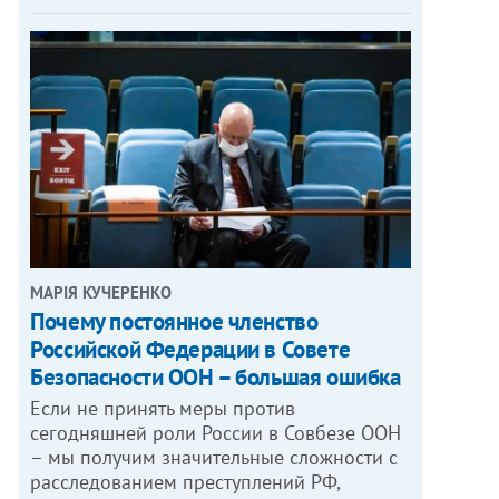
МАРІЯ КУЧЕРЕНКО
​Почему постоянное членство
Российской Федерации в Совете
Безопасности ООН – большая ошибка
Если не принять меры против
сегодняшней роли России в Совбезе ООН
– мы получим значительные сложности с
расследованием преступлений РФ,