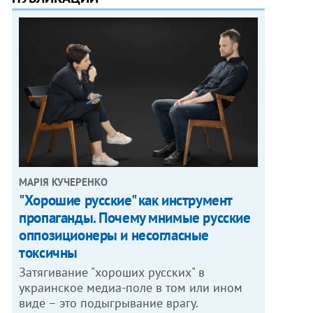
МАРІЯ КУЧЕРЕНКО
"Хорошие русские" как инструмент
пропаганды. Почему мнимые русские
оппозиционеры и несогласные
токсичны
Затягивание "хороших русских" в
украинское медиа-поле в том или ином
виде – это подыгрывание врагу.