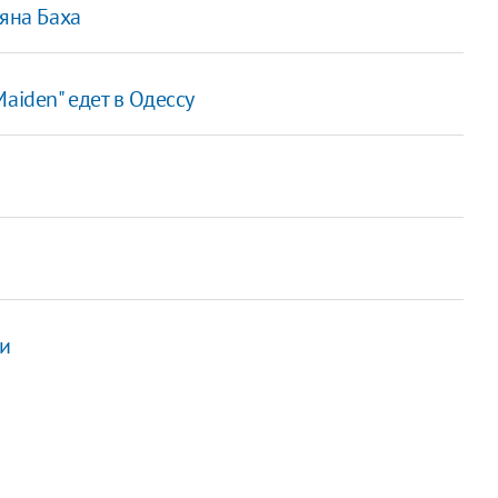
ьяна Баха
aiden" едет в Одессу
и