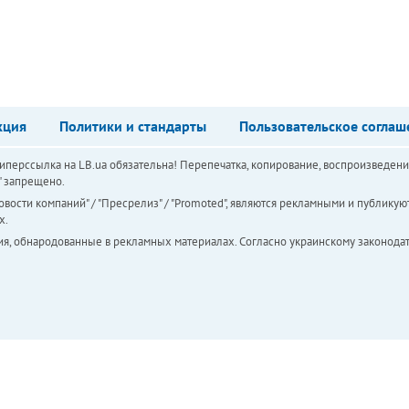
кция
Политики и стандарты
Пользовательское соглаш
перссылка на LB.ua обязательна! Перепечатка, копирование, воспроизведени
а" запрещено.
вости компаний" / "Пресрелиз" / "Promoted", являются рекламными и публикуют
х.
ия, обнародованные в рекламных материалах. Согласно украинскому законодат