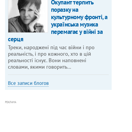
Окупант терпить
поразку на
культурному фронті, а
українська музика
перемагає у війні за
серця
Треки, народжені під час війни і про
реальність, і про кожного, хто в цій
реальності існує. Вони наповнені
словами, якими говорить…
Все записи блогов
РЕКЛАМА