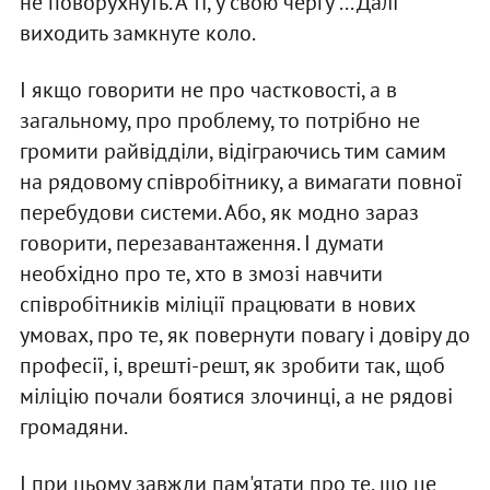
не поворухнуть. А ті, у свою чергу ... Далі
виходить замкнуте коло.
І якщо говорити не про частковості, а в
загальному, про проблему, то потрібно не
громити райвідділи, відіграючись тим самим
на рядовому співробітнику, а вимагати повної
перебудови системи. Або, як модно зараз
говорити, перезавантаження. І думати
необхідно про те, хто в змозі навчити
співробітників міліції працювати в нових
умовах, про те, як повернути повагу і довіру до
професії, і, врешті-решт, як зробити так, щоб
міліцію почали боятися злочинці, а не рядові
громадяни.
І при цьому завжди пам'ятати про те, що це