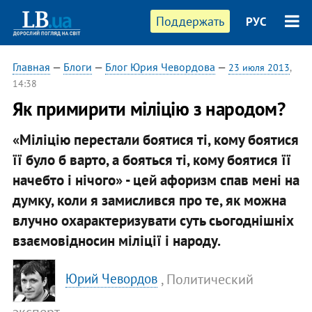
Поддержать
РУС
Главная
—
Блоги
—
Блог Юрия Чевордова
—
23 июля 2013
,
14:38
Як примирити міліцію з народом?
«Міліцію перестали боятися ті, кому боятися
її було б варто, а бояться ті, кому боятися її
начебто і нічого» - цей афоризм спав мені на
думку, коли я замислився про те, як можна
влучно охарактеризувати суть сьогоднішніх
взаємовідносин міліції і народу.
, Политический
Юрий Чевордов
эксперт