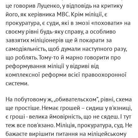
це говорив Луценко, у відповідь на критику
його, як керівника МВС. Крім міліції, є
прокуратура, є суди, які в змозі «поховати» на
своєму рівні будь-яку справу, а особливо
завзятих міліціонерів ще й покарати за
самодіяльність, щоб думали наступного разу,
що роблять. Тому-то й марно говорити про
реформування міліції у відриві від
комплексної реформи всієї правоохоронної
системи.
На побутовому ж, „обивательском”, рівні, схема
ще простіше. Немає грошей – сидиш у в'язниці,
є гроші - велика ймовірність, що не сядеш. І тут
теж все пов'язано. Міліція, прокуратура, суд. Не
бажаєте вирішити питання на міліцейському