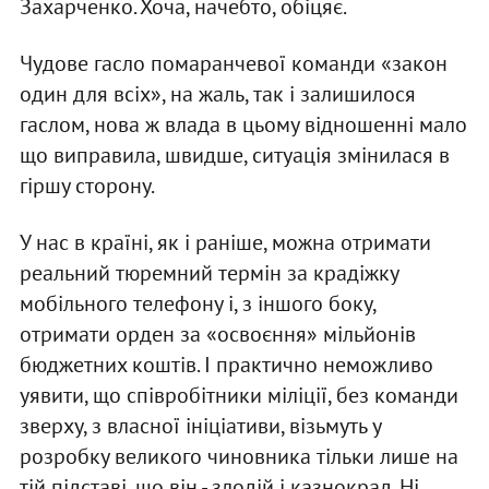
Захарченко. Хоча, начебто, обіцяє.
Чудове гасло помаранчевої команди «закон
один для всіх», на жаль, так і залишилося
гаслом, нова ж влада в цьому відношенні мало
що виправила, швидше, ситуація змінилася в
гіршу сторону.
У нас в країні, як і раніше, можна отримати
реальний тюремний термін за крадіжку
мобільного телефону і, з іншого боку,
отримати орден за «освоєння» мільйонів
бюджетних коштів. І практично неможливо
уявити, що співробітники міліції, без команди
зверху, з власної ініціативи, візьмуть у
розробку великого чиновника тільки лише на
тій підставі, що він - злодій і казнокрад. Ні,