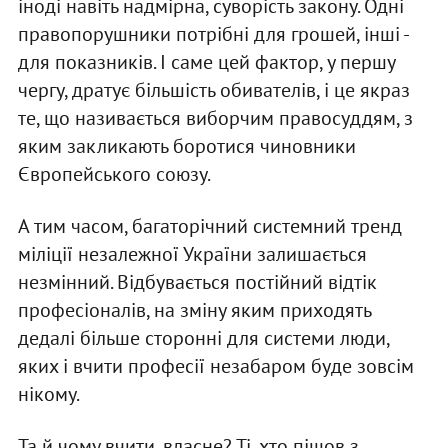
іноді навіть надмірна, суворість закону. Одні
правопорушники потрібні для грошей, інші -
для показників. І саме цей фактор, у першу
чергу, дратує більшість обивателів, і це якраз
те, що називається виборчим правосуддям, з
яким закликають боротися чиновники
Європейського союзу.
А тим часом, багаторічний системний тренд
міліції незалежної України залишається
незмінний. Відбувається постійний відтік
професіоналів, на зміну яким приходять
дедалі більше сторонні для системи люди,
яких і вчити професії незабаром буде зовсім
нікому.
Та й чому вчити, власне? Ті, хто пішов з