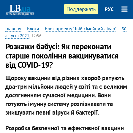
Поддержать
РУС
Главная
—
Блоги
—
Блог проекту "Твій сімейний лікар"
—
30
августа 2021
, 12:56
Розкажи бабусі: Як переконати
старше покоління вакцинуватися
від COVID-19?
Щороку вакцини від різних хвороб рятують
два-три мільйони людей у світі та є великим
досягненням сучасної медицини. Вони
готують імунну систему розпізнавати та
знищувати певні віруси й бактерії.
Розробка безпечної та ефективної вакцини