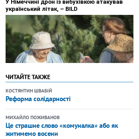
ЧИТАЙТЕ ТАКЖЕ
КОСТЯНТИН ШВАБІЙ
Реформа солідарності
МИХАЙЛО ПОЖИВАНОВ
Це страшне слово «комуналка» або як
житимемо восени