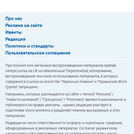
Про нас
Реклама на сайте
Ивенты
Редакция
Политики и стандарты
Пользовательское соглашение
При полном или частичном воспроизведении материалов прямая
гиперссылка на LB.ua обязательна! Перепечатка, копирование,
воспроизведение или иное использование материалов, в которых
содержится ссылка на агентство "Українськi Новини" и "Украинская Фото
Группа" запрещено.
Материалы, которые размещаются на сайте с меткой "Реклама" /
"Новости компаний" / "Пресрелиз" / "Promoted", являются рекламными и
публикуются на правах рекламы. , однако редакция участвует в
подготовке этого контента и разделяет мнения, высказанные в этих
материалах.
Редакция не несет ответственности за факты и оценочные суждения,
обнародованные в рекламных материалах. Согласно украинскому
законодательству, ответственность за содержание рекламы несет