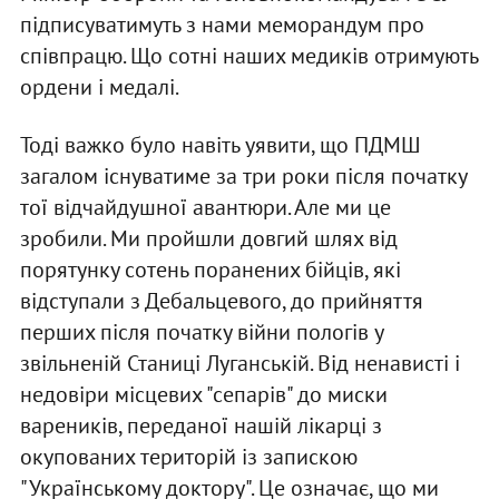
підписуватимуть з нами меморандум про
співпрацю. Що сотні наших медиків отримують
ордени і медалі.
Тоді важко було навіть уявити, що ПДМШ
загалом існуватиме за три роки після початку
тої відчайдушної авантюри. Але ми це
зробили. Ми пройшли довгий шлях від
порятунку сотень поранених бійців, які
відступали з Дебальцевого, до прийняття
перших після початку війни пологів у
звільненій Станиці Луганській. Від ненависті і
недовіри місцевих "сепарів" до миски
вареників, переданої нашій лікарці з
окупованих територій із запискою
"Українському доктору". Це означає, що ми