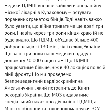
медики ПДМШ вперше зайшли в операційну
міської лікарні в Кураховому — рятувати
поранених гранатою бійців. Тоді навіть важко
було уявити, що війна триватиме ще довгі три
роки, і навіть через три роки кінця-краю їй не
буде видно. Що ПДМШ об‘єднає більше 400
добровольців зі 130 міст, сіл і селищ України.
Що за ці три роки наші медики нададуть
допомогу 30 000 пацієнтам. Що ПДМШ
працюватиме більше, ніж в 40 локаціях по всій
лінії фронту. Що ми проведемо
безпрецедентний кардіоскринінг на
Хмельниччині, який потрапить до Книги
рекордів України. Що МОЗ видаватиме
спеціальний наказ про діяльність ПДМШ, а
Міністр оборони та Головнокомандувач ЗСУ