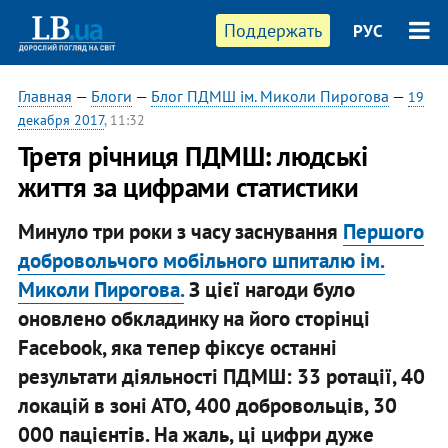
Поддержать
РУС
Главная
—
Блоги
—
Блог ПДМШ ім. Миколи Пирогова
—
19
декабря 2017
, 11:32
Третя річниця ПДМШ: людські
життя за цифрами статистики
Минуло три роки з часу заснування
Першого
добровольчого мобільного шпиталю ім.
Миколи Пирогова.
З цієї нагоди було
оновлено обкладинку на його сторінці
Facebook, яка тепер фіксує останні
результати діяльності ПДМШ: 33 ротації, 40
локацій в зоні АТО, 400 добровольців, 30
000 пацієнтів. На жаль, ці цифри дуже