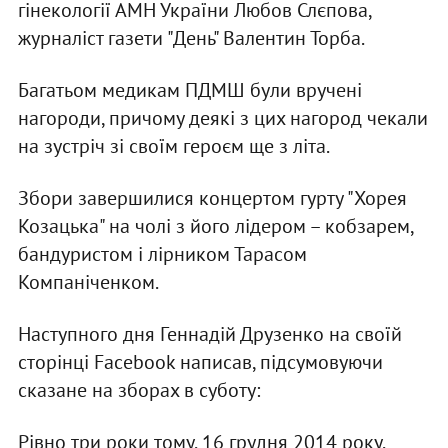
гінекології АМН України Любов Слєпова,
журналіст газети "День" Валентин Торба.
Багатьом медикам ПДМШ були вручені
нагороди, причому деякі з цих нагород чекали
на зустріч зі своїм героєм ще з літа.
Збори завершилися концертом гурту "Хорея
Козацька" на чолі з його лідером – кобзарем,
бандуристом і лірником Тарасом
Компаніченком.
Наступного дня Геннадій Друзенко на своїй
сторінці Facebook написав, підсумовуючи
сказане на зборах в суботу:
Рівно три роки тому, 16 грудня 2014 року,