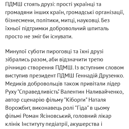
ПДМШ стоять друзі: прості українці та
громадяни інших країн, громадські організації,
бізнесмени, політики, митці, науковці. Без
їхньої підтримки добровольчий шпиталь
просто не зміг би існувати.
Минулої суботи пироговці та їхні друзі
зібрались разом, аби відзначити третю
річницю створення ПДМШ. Із вступним словом
виступив президент ПДМШ Геннадій Друзенко.
Медиків добровольців також привітали лідер
Руху "Справедливість" Валентин Наливайченко,
автор сценарію фільму "Кіборги" Наталя
Ворожбит, виконавець ролі "Гіда" в цьому
фільмі Роман Ясіновський, головний лікар
клінік Інституту педіатрії, акушерства і