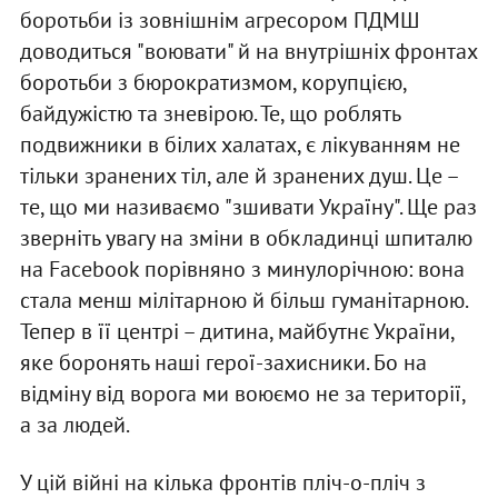
боротьби із зовнішнім агресором ПДМШ
доводиться "воювати" й на внутрішніх фронтах
боротьби з бюрократизмом, корупцією,
байдужістю та зневірою. Те, що роблять
подвижники в білих халатах, є лікуванням не
тільки зранених тіл, але й зранених душ. Це –
те, що ми називаємо "зшивати Україну". Ще раз
зверніть увагу на зміни в обкладинці шпиталю
на Facebook порівняно з минулорічною: вона
стала менш мілітарною й більш гуманітарною.
Тепер в її центрі – дитина, майбутнє України,
яке боронять наші герої-захисники. Бо на
відміну від ворога ми воюємо не за території,
а за людей.
У цій війні на кілька фронтів пліч-о-пліч з