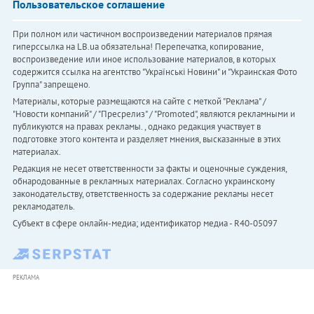
Пользовательское соглашение
При полном или частичном воспроизведении материалов прямая
гиперссылка на LB.ua обязательна! Перепечатка, копирование,
воспроизведение или иное использование материалов, в которых
содержится ссылка на агентство "Українськi Новини" и "Украинская Фото
Группа" запрещено.
Материалы, которые размещаются на сайте с меткой "Реклама" /
"Новости компаний" / "Пресрелиз" / "Promoted", являются рекламными и
публикуются на правах рекламы. , однако редакция участвует в
подготовке этого контента и разделяет мнения, высказанные в этих
материалах.
Редакция не несет ответственности за факты и оценочные суждения,
обнародованные в рекламных материалах. Согласно украинскому
законодательству, ответственность за содержание рекламы несет
рекламодатель.
Субъект в сфере онлайн-медиа; идентификатор медиа - R40-05097
РЕКЛАМА