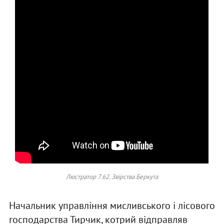
Люстратор 7.62. Звірства Беркута
Начальник управління мисливського і лісового
господарства Тирчик, котрий відправляв