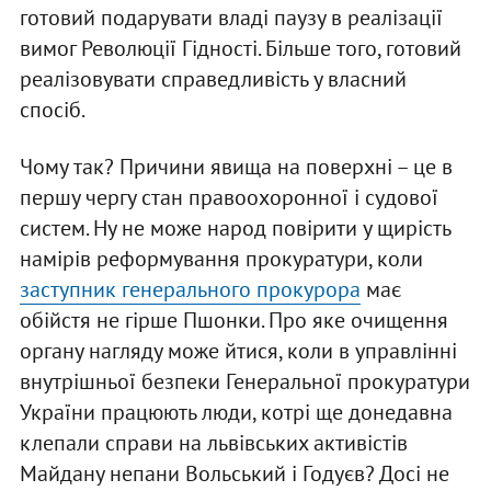
готовий подарувати владі паузу в реалізації
вимог Революції Гідності. Більше того, готовий
реалізовувати справедливість у власний
спосіб.
Чому так? Причини явища на поверхні – це в
першу чергу стан правоохоронної і судової
систем. Ну не може народ повірити у щирість
намірів реформування прокуратури, коли
заступник генерального прокурора
має
обійстя не гірше Пшонки. Про яке очищення
органу нагляду може йтися, коли в управлінні
внутрішньої безпеки Генеральної прокуратури
України працюють люди, котрі ще донедавна
клепали справи на львівських активістів
Майдану непани Вольський і Годуєв? Досі не