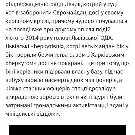
облдержадміністрації Левик, котрий у суді
хотів заборонити Євромайдан, досі у своєму
керівному кріслі, причому чудово почувається
на посаді вже при другому опісля подій
лютого 2014 року голові Львівської ОДА.
Львівські «Беркутівці», котрі весь Майдан бік у
бік творили безчинства разом з Харківським
«Беркутом» досі не покарані. І це при тому, що
їхні керівники підірвали власну базу, під час
вибуху забило насмерть двох міліціонерів, а
кілька старших офіцерів спецпідрозліду з
викраденою зброєю втекли як ті щурі і були
затримані громадськими активістами, і здані у
міліцейські відділки.