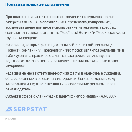
Пользовательское соглашение
При полном или частичном воспроизведении материалов прямая
гиперссылка на LB.ua обязательна! Перепечатка, копирование,
воспроизведение или иное использование материалов, в которых
содержится ссылка на агентство "Українськi Новини" и "Украинская Фото
Группа" запрещено.
Материалы, которые размещаются на сайте с меткой "Реклама" /
"Новости компаний" / "Пресрелиз" / "Promoted", являются рекламными и
публикуются на правах рекламы. , однако редакция участвует в
подготовке этого контента и разделяет мнения, высказанные в этих
материалах.
Редакция не несет ответственности за факты и оценочные суждения,
обнародованные в рекламных материалах. Согласно украинскому
законодательству, ответственность за содержание рекламы несет
рекламодатель.
Субъект в сфере онлайн-медиа; идентификатор медиа - R40-05097
РЕКЛАМА