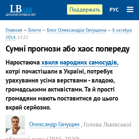
Поддержать
РУС
Главная
—
Блоги
—
Блог Олександра Ганущина
—
8 октября
2014
, 13:22
Сумні прогнози або хаос попереду
Наростаюча
хвиля народних самосудів,
котрі почастішали в Україні, потребує
урахування усіма верствами - владою,
громадськими активістами. Та й прості
громадяни мають поставитися до цього
вкрай серйозно.
, Голова Львівської
Олександр Ганущин
обласної ради (2015-2020)