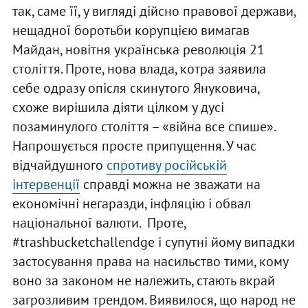
так, саме її, у вигляді дійсно правової держави,
нещадної боротьби корупцією вимагав
Майдан, новітня українська революція 21
століття. Проте, нова влада, котра заявила
себе одразу опісля скинутого Януковича,
схоже вирішила діяти цілком у дусі
позаминулого століття – «війна все спише».
Напрошується просте припущення. У час
відчайдушного
спротиву російській
інтервенції
справді можна не зважати на
економічні негаразди, інфляцію і обвал
національної валюти. Проте,
#trashbucketchallendge і супутні йому випадки
застосування права на насильство тими, кому
воно за законом не належить, стають вкрай
загрозливим трендом. Виявилося, що народ не