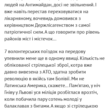
людей на Антимайдан, досі не звільнений. І
вже навіть перестав переховуватися на
лікарняному, вочевидь домовився з
керівництвом Держлісагенством з самої
патріотичної сили. А що говорити про рівень
районів міст і містечок…
7 волонтерських поїздок на передову
упевнили мене ще в одному явищі. Кількість не
облікованої стрілецької зброї, котра вже
давно вивезена з АТО, здатна зробити
революцію в якійсь там Болівії. Ми не
Латинська Америка, скажете... Пам'ятаю, у ніч
Гніву у Львові уся міліція розбіглася врозтіч,
коли побачила пару сотень молоді у
балаклавах з битами. А якщо зі стрілецькою