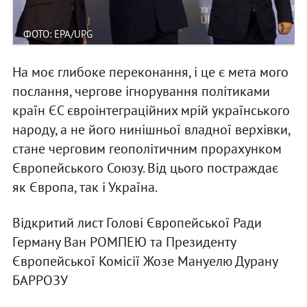
ФОТО: EPA/UPG
На моє глибоке переконання, і це є мета мого
послання, чергове ігнорування політиками
країн ЄС євроінтеграційних мрій українського
народу, а не його нинішньої владної верхівки,
стане черговим геополітичним прорахунком
Європейського Союзу. Від цього постраждає
як Європа, так і Україна.
Відкритий лист Голові Європейської Ради
Герману Ван РОМПЕЮ та Президенту
Європейської Комісії Жозе Мануелю Дурану
БАРРОЗУ