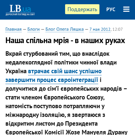
Поддержать
РУС
Главная
—
Блоги
—
Блог Олега Ляшка
—
7 мая 2012
, 12:07
Наша спільна мрія - в наших руках
Вкрай стурбований тим, що внаслідок
недалекоглядної політики чинної влади
Україна
втрачає свій шанс успішно
завершити процес євроінтеграції
і
долучитися до сім’ї європейських народів –
стати членом Європейського Союзу,
натомість поступово потрапляючи у
міжнародну ізоляцію, я звертаюся з
відкритим листом до Президента
Європейської Комісії Жозе Мануеля Дурану