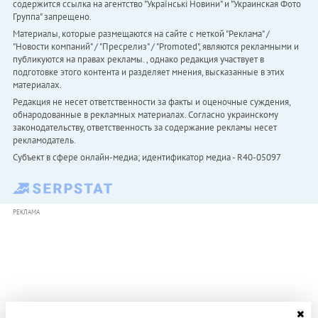
содержится ссылка на агентство "Українськi Новини" и "Украинская Фото
Группа" запрещено.
Материалы, которые размещаются на сайте с меткой "Реклама" /
"Новости компаний" / "Пресрелиз" / "Promoted", являются рекламными и
публикуются на правах рекламы. , однако редакция участвует в
подготовке этого контента и разделяет мнения, высказанные в этих
материалах.
Редакция не несет ответственности за факты и оценочные суждения,
обнародованные в рекламных материалах. Согласно украинскому
законодательству, ответственность за содержание рекламы несет
рекламодатель.
Субъект в сфере онлайн-медиа; идентификатор медиа - R40-05097
РЕКЛАМА