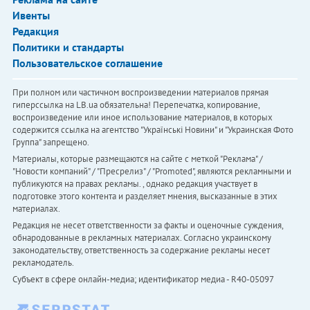
Ивенты
Редакция
Политики и стандарты
Пользовательское соглашение
При полном или частичном воспроизведении материалов прямая
гиперссылка на LB.ua обязательна! Перепечатка, копирование,
воспроизведение или иное использование материалов, в которых
содержится ссылка на агентство "Українськi Новини" и "Украинская Фото
Группа" запрещено.
Материалы, которые размещаются на сайте с меткой "Реклама" /
"Новости компаний" / "Пресрелиз" / "Promoted", являются рекламными и
публикуются на правах рекламы. , однако редакция участвует в
подготовке этого контента и разделяет мнения, высказанные в этих
материалах.
Редакция не несет ответственности за факты и оценочные суждения,
обнародованные в рекламных материалах. Согласно украинскому
законодательству, ответственность за содержание рекламы несет
рекламодатель.
Субъект в сфере онлайн-медиа; идентификатор медиа - R40-05097