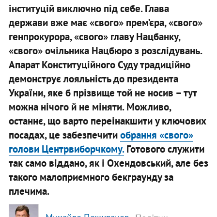
інституцій виключно під себе. Глава
держави вже має «свого» прем’єра, «свого»
генпрокурора, «свого» главу Нацбанку,
«свого» очільника Нацбюро з розслідувань.
Апарат Конституційного Суду традиційно
демонструє лояльність до президента
України, яке б прізвище той не носив – тут
можна нічого й не міняти. Можливо,
останнє, що варто переінакшити у ключових
посадах, це забезпечити
обрання «свого»
голови Центрвиборчкому.
Готового служити
так само віддано, як і Охендовський, але без
такого малоприємного бекграунду за
плечима.