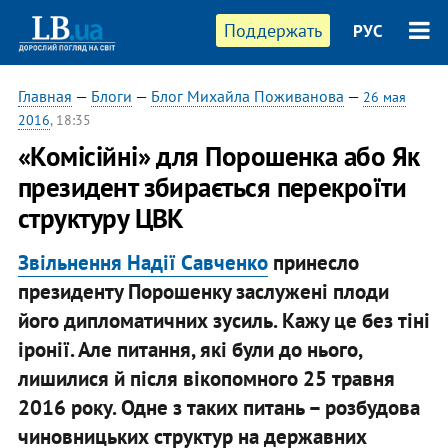
Поддержать
РУС
Главная
—
Блоги
—
Блог Михайла Поживанова
—
26 мая
2016
, 18:35
«Комісійні» для Порошенка або Як
президент збирається перекроїти
структуру ЦВК
Звільнення Надії Савченко
принесло
президенту Порошенку заслужені плоди
його дипломатичних зусиль. Кажу це без тіні
іронії. Але питання, які були до нього,
лишилися й після вікопомного 25 травня
2016 року. Одне з таких питань – розбудова
чиновницьких структур на державних