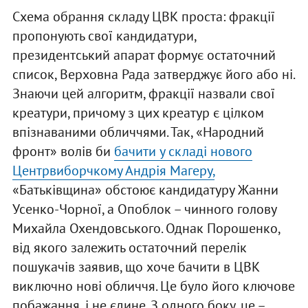
Схема обрання складу ЦВК проста: фракції
пропонують свої кандидатури,
президентський апарат формує остаточний
список, Верховна Рада затверджує його або ні.
Знаючи цей алгоритм, фракції назвали свої
креатури, причому з цих креатур є цілком
впізнаваними обличчями. Так, «Народний
фронт» волів би
бачити у складі нового
Центрвиборчкому Андрія Магеру,
«Батьківщина» обстоює кандидатуру Жанни
Усенко-Чорної, а Опоблок – чинного голову
Михайла Охендовського. Однак Порошенко,
від якого залежить остаточний перелік
пошукачів заявив, що хоче бачити в ЦВК
виключно нові обличчя. Це було його ключове
побажання, і не єдине. З одного боку, це –