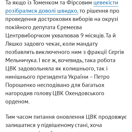
Та якщо із Томенком та Фірсовим
цевекісти
розібралися доволі швидко,
то рішення про
проведення дострокових виборів на окрузі
покійного депутата Єремеєва
Центрвиборчком ухвалював 9 місяців. Та й
Ляшко задовго чекає, коли мандату
позбавлять виключеного ним з фракції Сергія
Мельничука. І все ж, вочевидь, така робота
ЦВК задовольняла як колишнього, так і
нинішнього президента України – Петро
Порошенко несподівано для багатьох
нагородив голову ЦВК Охендовського
орденом.
Тим часом питання оновлення ЦВК продовжує
залишатися у підвішеному стані, хоча