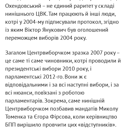
Охендовський – не єдиний раритет у складі
нинішнього ЦВК. Там працюють й інші люди,
котрі у 2004-му підписували протокол, згідно
із яким Віктор Янукович був оголошений
переможцем виборів 2004 року.
Загалом Центрвиборчком зразка 2007 року –
це саме ті саме чиновники, котрі проводили й
президентські вибори 2010 року, і
парламентські 2012-го. Вони ж є
відповідальними і за всі наступні вибори, і за
всі нюанси, пов’язані з роботою
парламентарів. Зокрема, саме нинішній
Центрвиборчком позбавив мандатів Миколу
Томенка та Єгора Фірсова, коли керівництво
БПП вирішило провчити цих «відступників».