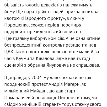
більшість голосів цевекістів належатимуть
йому. Ще пара-трійка людей, призначених за
квотою «Народного фронту», з яким у
Порошенка, схоже, період перемир’я,
підкріпить президентський вплив на
Центральну виборчу комісію. А це означатиме
безпрецедентний контроль президента над
ЦВК. Такого контролю цевекісти не мали й за
часів Кучми та Ківалова, адже навіть тоді
сценарій з обрання Януковича не спрацював.
Щоправда, у 2004-му дався взнаки не так
поодинокий протест Андрія Магери, як
мільйонний Майдан, що дав старт
Помаранчевій революції. Питання в тому, чи
свідомо нинішній «гарант» торує стежку свого