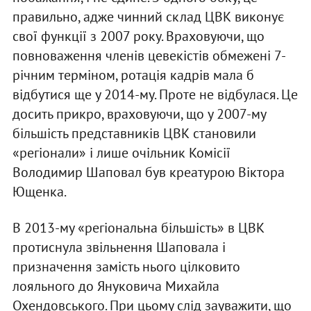
правильно, адже чинний склад ЦВК виконує
свої функції з 2007 року. Враховуючи, що
повноваження членів цевекістів обмежені 7-
річним терміном, ротація кадрів мала б
відбутися ще у 2014-му. Проте не відбулася. Це
досить прикро, враховуючи, що у 2007-му
більшість представників ЦВК становили
«регіонали» і лише очільник Комісії
Володимир Шаповал був креатурою Віктора
Ющенка.
В 2013-му «регіональна більшість» в ЦВК
протиснула звільнення Шаповала і
призначення замість нього цілковито
лояльного до Януковича Михайла
Охендовського. При цьому слід зауважити, що