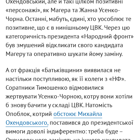
Охендовський, але й такі цілком позитивні
«персонажі», як Магера та Жанна Усенко-
Чорна. Останні, мабуть, єдині, хто уособлює те
позитивне, що є в нинішньому ЦВК. Через цю
категоричність президента «Народний фронт»
був змушений відкликати свого кандидата
Магеру та оперативно шукати йому заміну.
А от фракція «Батьківщини» виявилася не
настільки поступливою, як її колеги з «НФ».
Соратники Тимошенко відмовилися
жертвувати Усенко-Чорною, котру вони хотіли
б знову бачити у складі ЦВК. Натомість
Опоблок, котрий
обстоює Михайла
Охендовського,
поставився до президентської
вимоги доволі індиферентно: треба буде –
Охендовського замінять на іншого кандидата,