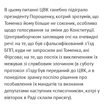
В цьому питанні ЦВК ганебно підіграло
президенту Порошенку, котрий зрозумів, що
Томенко йому більше не союзник, особливо
щодо голосування за зміни до Конституції.
Центрвиборчком заплющив очі на очевидні
речі: на те, що був сфальсифікований з'їзд
БПП, куди не запросили ані Томенка, ані
Фірсова; на те, що поспіх із виключенням їх
межував зі службовим злочином (в суботу
протокол з’їзду був переданий до ЦВК, а в
понеділок зранку поспіло рішення про
позбавлення їх мандатів та визнання
депутатами наступних «списочників», котрі у
вівторок в Раді склали присягу).