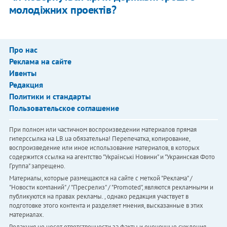
молодіжних проектів?
Про нас
Реклама на сайте
Ивенты
Редакция
Политики и стандарты
Пользовательское соглашение
При полном или частичном воспроизведении материалов прямая
гиперссылка на LB.ua обязательна! Перепечатка, копирование,
воспроизведение или иное использование материалов, в которых
содержится ссылка на агентство "Українськi Новини" и "Украинская Фото
Группа" запрещено.
Материалы, которые размещаются на сайте с меткой "Реклама" /
"Новости компаний" / "Пресрелиз" / "Promoted", являются рекламными и
публикуются на правах рекламы. , однако редакция участвует в
подготовке этого контента и разделяет мнения, высказанные в этих
материалах.
Редакция не несет ответственности за факты и оценочные суждения,