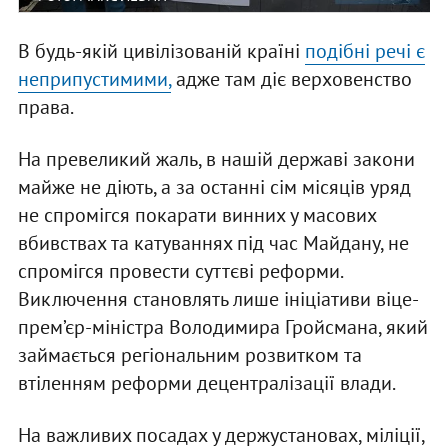
В будь-якій цивілізованій країні
подібні речі є
неприпустимими,
адже там діє верховенство
права.
На превеликий жаль, в нашій державі закони
майже не діють, а за останні сім місяців уряд
не спромігся покарати винних у масових
вбивствах та катуваннях під час Майдану, не
спромігся провести суттєві реформи.
Виключення становлять лише ініціативи віце-
прем’єр-міністра Володимира Гройсмана, який
займається регіональним розвитком та
втіленням реформи децентралізації влади.
На важливих посадах у держустановах, міліції,