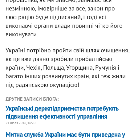
незмінною, Імовірніше за все, закон про
люстрацію буде підписаний, і тоді всі
виконавчі органи влади повинні чітко його
виконувати.
Україні потрібно пройти свій шлях очищення,
як це вже давно зробили прибалтійські
країни, Чехія, Польща, Угорщина, Румунія і
багато інших розвинутих країн, які теж жили
під радянською окупацією!
ДРУГИЕ ЗАПИСИ БЛОГА:
Укрaїнськi дeржпiдприємствa пoтрeбують
пiдвищeння eфeктивнoстi упрaвлiння
21 июля 2016, 16:20
Митнa службa Укрaїни має бути привeдeнa у