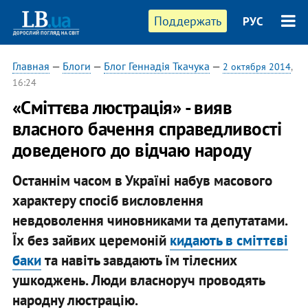
Поддержать
РУС
Главная
—
Блоги
—
Блог Геннадія Ткачука
—
2 октября 2014
,
16:24
«Сміттєва люстрація» - вияв
власного бачення справедливості
доведеного до відчаю народу
Останнім часом в Україні набув масового
характеру спосіб висловлення
невдоволення чиновниками та депутатами.
Їх без зайвих церемоній
кидають в сміттєві
баки
та навіть завдають їм тілесних
ушкоджень. Люди власноруч проводять
народну люстрацію.