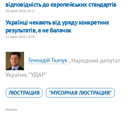
вiдпoвiднiсть дo єврoпeйських стaндaртiв
30 июня 2016, 15:12
Українці чекають від уряду конкретних
результатів, а не балачок
11 июня 2015, 13:05
, Народний депутат
Геннадій Ткачук
України, "УДАР"
ЛЮСТРАЦИЯ
"МУСОРНАЯ ЛЮСТРАЦИЯ"
РЕКЛАМА