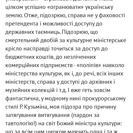
цілком успішно «огранювати» українську
землю. Отже, підозрюю, справа не у фаховості
претендента і можливості доступу до
державних таємниць. Підозрюю, що
смертельний двобій за культурне міністерське
крісло насправді точиться за доступ до
бюджетних коштів, до незліченних
комерційних підприємств - «поліпів» навколо
міністерства культури, як і, до речі, всіх інших
міністерств, справа у доступі до архівних і
музейних колекцій і т.д. І вже геть зовсім
фантастична, у модному нині прокурорському
стилі Р. Кузьміна, моя підозра про причину
затягування витягування (пардон за
тавтологію!) на світ Божий міністра культури:
що за всім цим цирком маячить одна і та ж