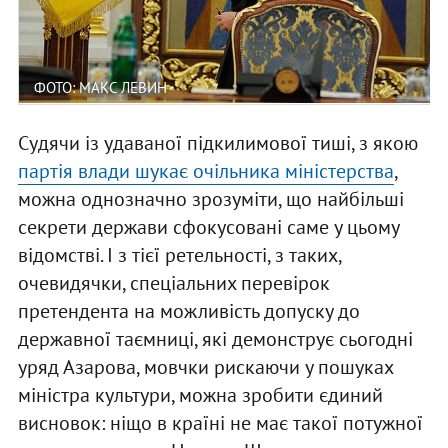
ФОТО: МАКС ЛЕВИН
Судячи із удаваної підкилимової тиші, з якою
партія влади шукає очільника міністерства
,
можна однозначно зрозуміти, що найбільші
секрети держави сфокусовані саме у цьому
відомстві. І з тієї ретельності, з таких,
очевидячки, спеціальних перевірок
претендента на можливість допуску до
державної таємниці, які демонструє сьогодні
уряд Азарова, мовчки рискаючи у пошуках
міністра культури, можна зробити єдиний
висновок: ніщо в країні не має такої потужної