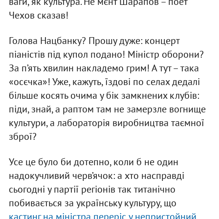
ваги, як культура. Не мєнт Шарапов – поет
Чехов сказав!
Голова Нацбанку? Прошу дуже: концерт
піаністів під купол подано! Міністр оборони?
За п’ять хвилин накладемо грим! А тут – така
«осєчка»! Уже, кажуть, їздові по селах дедалі
більше косять очима у бік замкнених клубів:
піди, знай, а раптом там не замерзле вогнище
культури, а лабораторія виробництва таємної
зброї?
Усе це було би дотепно, коли б не один
надокучливий черв’ячок: а хто насправді
сьогодні у партії регіонів так титанічно
побивається за українську культуру, що
кастинг на міністра переріс у непристойний