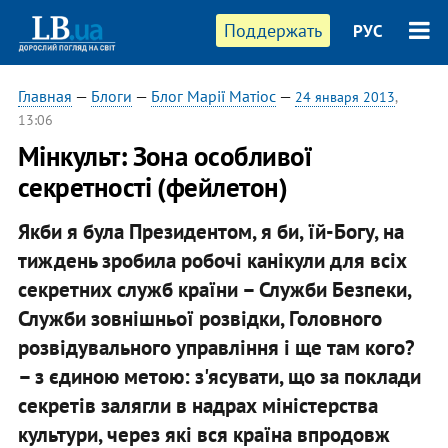
Поддержать
РУС
Главная
—
Блоги
—
Блог Марії Матіос
—
24 января 2013
,
13:06
Мінкульт: Зона особливої
секретності (фейлетон)
Якби я була Президентом, я би, їй-Богу, на
тиждень зробила робочі канікули для всіх
секретних служб країни – Служби Безпеки,
Служби зовнішньої розвідки, Головного
розвідувального управління і ще там кого?
– з єдиною метою: з'ясувати, що за поклади
секретів залягли в надрах міністерства
культури, через які вся країна впродовж