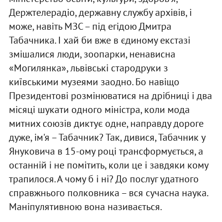
Держтелерадіо, державну службу архівів, і
може, навіть МЗС – під егідою Дмитра
Табачника. І хай би вже в єдиному екстазі
змішалися люди, зоопарки, ненависна
«Могилянка», львівські стародруки з
київськими музеями заодно. Бо навіщо
Президентові розмінюватися на дрібниці і два
місяці шукати одного міністра, коли мода
митних союзів диктує одне, направду дороге
дуже, ім'я – Табачник? Так, дивися, Табачник у
Януковича в 15-ому році трансформується, а
останній і не помітить, коли це і завдяки кому
трапилося. А чому б і ні? До послуг удатного
справжнього полковника – вся сучасна наука.
Маніпулятивною вона називається.