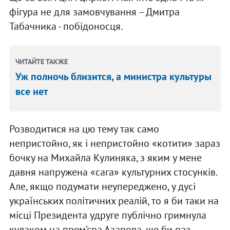
фігура не для замовчування – Дмитра
Табачника - побідоносця.
ЧИТАЙТЕ ТАКЖЕ
Уж полночь близится, а министра культуры
все нет
Розводитися на цю тему так само
непристойно, як і непристойно «котити» зараз
бочку на Михайла Кулиняка, з яким у мене
давня напружена «сага» культурних стосунків.
Але, якщо подумати неупереджено, у дусі
українських політичних реалій, то я би таки на
місці Президента удруге публічно гримнула
кулаком на прем’єра Азарова, ще би раз