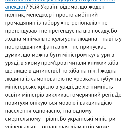
анекдот
? Усій Україні відомо, що жоден
політик, менеджер і просто амбітний
громадянин із табору «не-регіоналів» не
претендував і не претендує на цю посаду. Бо
жодна мінімально культурна людина – навіть у
постріздвяних фантазіях – не припускає
думки, що можна бути міністром культури в
уряді, в якому прем’єрові читали книжки хіба
що лише в дитинстві. І то хіба на ніч. І жодна
людина із самоповагою не «розкачає губу» на
міністерське крісло в уряді, де легітимність
освіти міністрів викликає гомеричний регіт. Де
повитухи опікуються мовою і вакцинацією
населення одночасно, і на одному –
смертельному – рівні. Бо українські міністри
універсальні – огранювач діамантів може