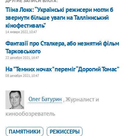
ДРУГИЕ ЗАПИСИ БЛОГА:
Тііна Локк: “Українські режисери могли б
звернути більше уваги на Талліннський
кінофестиваль”
14 января 2022, 10:47
Фантазії про Сталкера, або незнятий фільм
Тарковського
22 декабря 2021, 16:47
На "Темних ночах" переміг “Дорогий Томас”
08 декабря 2021, 10:47
, Журналист и
Олег Батурин
кинообозреватель
ПАМЯТНИКИ
РЕЖИССЕРЫ