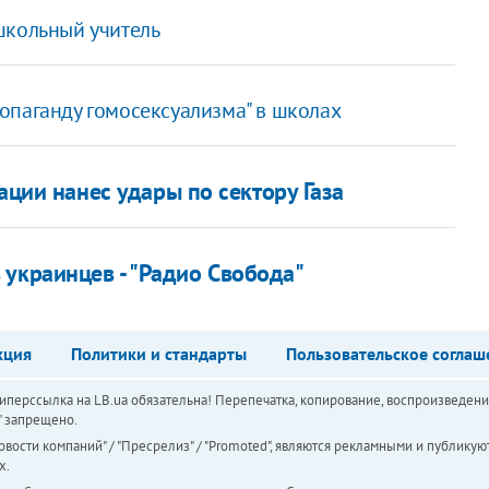
школьный учитель
опаганду гомосексуализма" в школах
ации нанес удары по сектору Газа
 украинцев - "Радио Свобода"
кция
Политики и стандарты
Пользовательское соглаш
перссылка на LB.ua обязательна! Перепечатка, копирование, воспроизведени
а" запрещено.
вости компаний" / "Пресрелиз" / "Promoted", являются рекламными и публикуют
х.