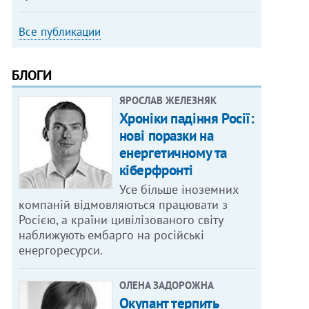
Все публикации
БЛОГИ
ЯРОСЛАВ ЖЕЛЕЗНЯК
Хроніки падіння Росії:
нові поразки на
енергетичному та
кіберфронті
Усе більше іноземних
компаній відмовляються працювати з
Росією, а країни цивілізованого світу
наближують ембарго на російські
енергоресурси.
ОЛЕНА ЗАДОРОЖНА
Окупант терпить