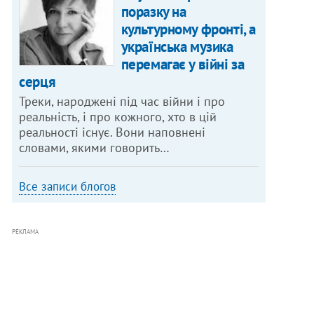
поразку на
культурному фронті, а
українська музика
перемагає у війні за
серця
Треки, народжені під час війни і про
реальність, і про кожного, хто в цій
реальності існує. Вони наповнені
словами, якими говорить…
Все записи блогов
РЕКЛАМА