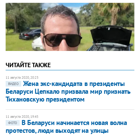
ЧИТАЙТЕ ТАКЖЕ
11 августа 2020, 20:23
Жена экс-кандидата в президенты
ВИДЕО
Беларуси Цепкало призвала мир признать
Тихановскую президентом
11 августа 2020, 19:45
В Беларуси начинается новая волна
ФОТО
протестов, люди выходят на улицы