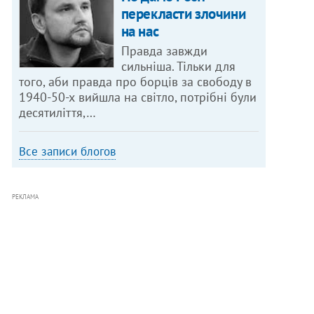
перекласти злочини
на нас
Правда завжди
сильніша. Тільки для
того, аби правда про борців за свободу в
1940-50-х вийшла на світло, потрібні були
десятиліття,…
Все записи блогов
РЕКЛАМА