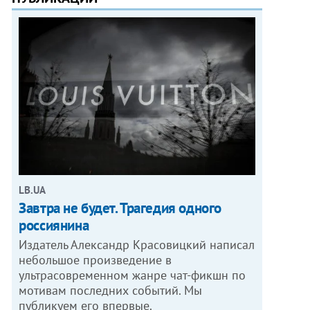
LB.UA
Завтра не будет. Трагедия одного
россиянина
Издатель Александр Красовицкий написал
небольшое произведение в
ультрасовременном жанре чат-фикшн по
мотивам последних событий. Мы
публикуем его впервые.