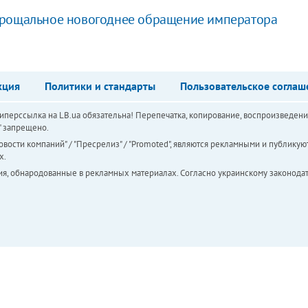
прощальное новогоднее обращение императора
кция
Политики и стандарты
Пользовательское соглаш
перссылка на LB.ua обязательна! Перепечатка, копирование, воспроизведени
а" запрещено.
вости компаний" / "Пресрелиз" / "Promoted", являются рекламными и публикуют
х.
ия, обнародованные в рекламных материалах. Согласно украинскому законодат