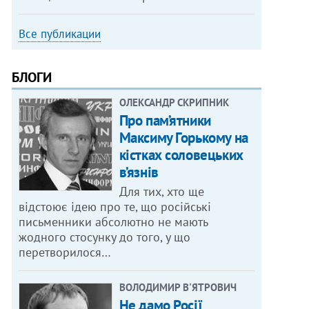
Все публикации
БЛОГИ
ОЛЕКСАНДР СКРИПНИК
Про пам’ятники
Максиму Горькому на
кістках соловецьких
в’язнів
Для тих, хто ще
відстоює ідею про те, що російські
письменники абсолютно не мають
жодного стосунку до того, у що
перетворилося…
ВОЛОДИМИР В'ЯТРОВИЧ
Не дамо Росії