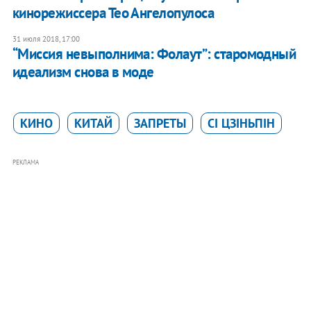
кинорежиссера Тео Ангелопулоса
31 июля 2018, 17:00
​“Миссия невыполнима: Фолаут”: старомодный
идеализм снова в моде
КИНО
КИТАЙ
ЗАПРЕТЫ
СІ ЦЗІНЬПІН
РЕКЛАМА