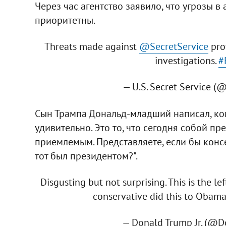
Через час агентство заявило, что угрозы 
приоритетны.
Threats made against
@SecretService
prot
investigations.
#
— U.S. Secret Service (
Сын Трампа Дональд-младший написал, ком
удивительно. Это то, что сегодня собой пр
приемлемым. Представляете, если бы конс
тот был президентом?".
Disgusting but not surprising. This is the le
conservative did this to Oba
— Donald Trump Jr. (@D