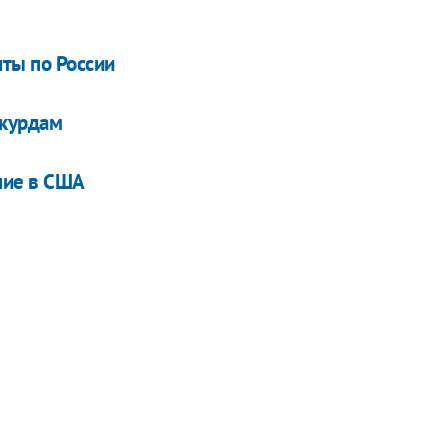
нты по России
 курдам
ние в США