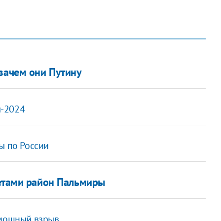
 зачем они Путину
ы-2024
ы по России
етами район Пальмиры
 мощный взрыв