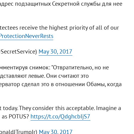
в адрес подзащитных Секретной службы для нее
ectees receive the highest priority of all of our
ProtectionNeverRests
@SecretService)
May 30, 2017
ментируя снимок: "Отвратительно, но не
едставляют левые. Они считают это
ерватор сделал это в отношении Обамы, когда
ft today. They consider this acceptable. Imagine a
ma as POTUS?
https://t.co/QdghcbIjS7
onaldJTrumpJr)
May 30, 2017