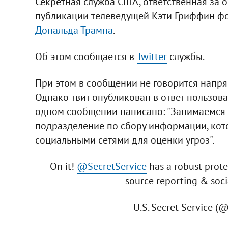
Секретная служба США, ответственная за о
публикации телеведущей Кэти Гриффин ф
Дональда Трампа
.
Об этом сообщается в
Twitter
службы.
При этом в сообщении не говорится напрям
Однако твит опубликован в ответ пользов
одном сообщении написано: "Занимаемся э
подразделение по сбору информации, кот
социальными сетями для оценки угроз".
On it!
@SecretService
has a robust prote
source reporting & soci
— U.S. Secret Service (