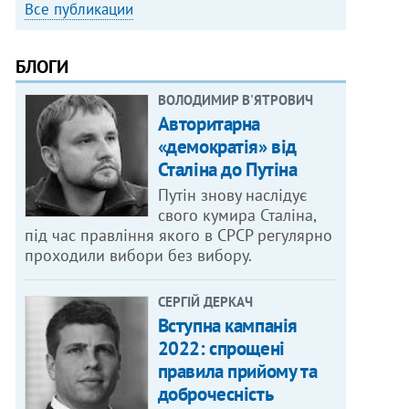
Все публикации
БЛОГИ
ВОЛОДИМИР В'ЯТРОВИЧ
Авторитарна
«демократія» від
Сталіна до Путіна
Путін знову наслідує
свого кумира Сталіна,
під час правління якого в СРСР регулярно
проходили вибори без вибору.
СЕРГІЙ ДЕРКАЧ
Вступна кампанія
2022: спрощені
правила прийому та
доброчесність