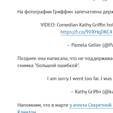
На фотографии Гриффин запечатлена держ
VIDEO: Comedian Kathy Griffin ho
https://t.co/9IIXHqDKC4
— Pamela Geller (@P
Позднее она написала, что не поддержива
снимка "большой ошибкой".
I am sorry. I went too far. I wa
— Kathy Griffin (@k
Напомним, что в марте
у
агента Секретной 
Клинтон
.