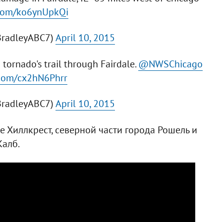
r.com/ko6ynUpkQi
BradleyABC7)
April 10, 2015
ornado's trail through Fairdale.
@NWSChicago
r.com/cx2hN6Phrr
BradleyABC7)
April 10, 2015
 Хиллкрест, северной части города Рошель и
Калб.