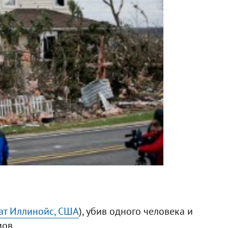
ат Иллинойс, США
), убив одного человека и
мов.