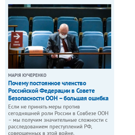
МАРІЯ КУЧЕРЕНКО
​Почему постоянное членство
Российской Федерации в Совете
Безопасности ООН – большая ошибка
Если не принять меры против
сегодняшней роли России в Совбезе ООН
– мы получим значительные сложности с
расследованием преступлений РФ,
совершенных в этой войне.