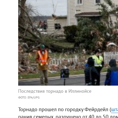
Последствия торнадо в Иллинойсе
ФОТО: EPA/UPG
Торнадо прошел по городку Фейрдейл (
шт
ранив семерых, разрушено от 40 до 50 до