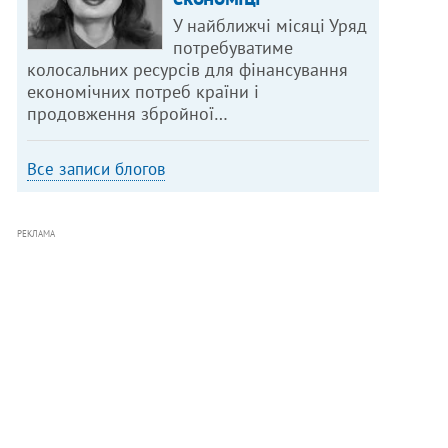
У найближчі місяці Уряд
потребуватиме
колосальних ресурсів для фінансування
економічних потреб країни і
продовження збройної…
Все записи блогов
РЕКЛАМА