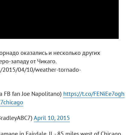
торнадо оказались и несколько других
ро-западу от Чикаго.
n/2015/04/10/weather-tornado-
ia FB fan Joe Napolitano)
https://t.co/FENiEe7ogh
7chicago
BradleyABC7)
April 10, 2015
mage in Fairdale, IL - 85 miles west of Chicago