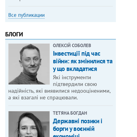
Все публикации
БЛОГИ
ОЛЕКСІЙ СОБОЛЕВ
Інвестиції під час
війни: як змінилися та
у що вкладатися
Які інструменти
підтвердили свою
надійність, які виявилися недооціненими,
а які взагалі не спрацювали.
ТЕТЯНА БОГДАН
Державні позики і
борги у воєнній
економіці