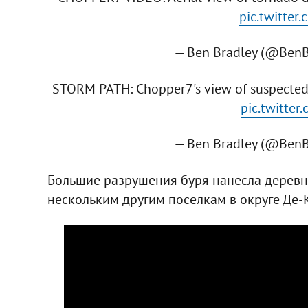
pic.twitte
— Ben Bradley (@Ben
STORM PATH: Chopper7's view of suspected t
pic.twitte
— Ben Bradley (@Ben
Большие разрушения буря нанесла деревне
нескольким другим поселкам в округе Де-