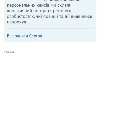
персональних кейсів ми склали
«політичний портрет» регіону в
особистостях, чиї позиції та дії виявились
напрочуд…
Все записи блогов
РЕКЛАМА