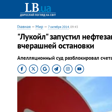
Главная
—
Мир
—
7 октября 2014
, 09:43
"Лукойл" запустил нефтез
вчерашней остановки
Апелляционный суд разблокировал счета