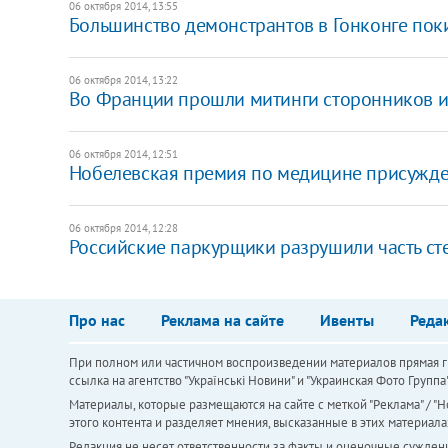
06 октября 2014, 13:55
Большинство демонстрантов в Гонконге по
06 октября 2014, 13:22
​Во Франции прошли митинги сторонников 
06 октября 2014, 12:51
Нобелевская премия по медицине присужден
06 октября 2014, 12:28
Российские паркурщики разрушили часть с
Про нас
Реклама на сайте
Ивенты
Реда
При полном или частичном воспроизведении материалов прямая ги
ссылка на агентство "Українськi Новини" и "Украинская Фото Групп
Материалы, которые размещаются на сайте с меткой "Реклама" / "Но
этого контента и разделяет мнения, высказанные в этих материала
Редакция не несет ответственности за факты и оценочные сужден