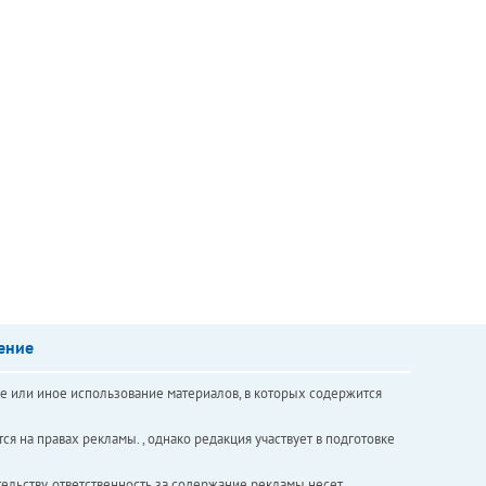
ение
е или иное использование материалов, в которых содержится
ся на правах рекламы. , однако редакция участвует в подготовке
ельству, ответственность за содержание рекламы несет