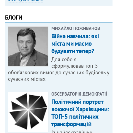
БЛОГИ
МИХАЙЛО ПОЖИВАНОВ
Війна навчила: які
міста ми маємо
будувати тепер?
Для себе я
сформулював топ-5
обов’язкових вимог до сучасних будівель у
сучасних містах.
ОБСЕРВАТОРІЯ ДЕМОКРАТІЇ
Політичний портрет
воюючої Харківщини:
ТОП-5 політичних
трансформацій
Із найяскравіших