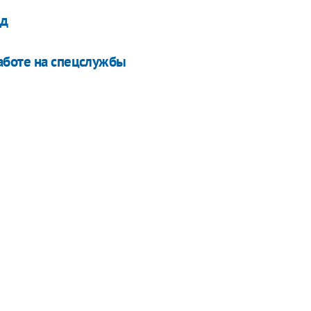
рд
аботе на спецслужбы