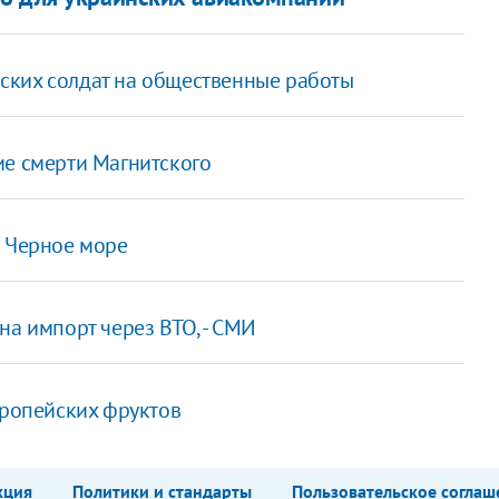
ских солдат на общественные работы
ие смерти Магнитского
в Черное море
на импорт через ВТО, - СМИ
вропейских фруктов
кция
Политики и стандарты
Пользовательское соглаш