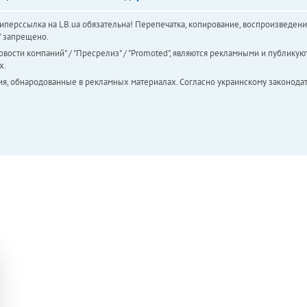
перссылка на LB.ua обязательна! Перепечатка, копирование, воспроизведени
а" запрещено.
вости компаний" / "Пресрелиз" / "Promoted", являются рекламными и публикуют
х.
ия, обнародованные в рекламных материалах. Согласно украинскому законодат