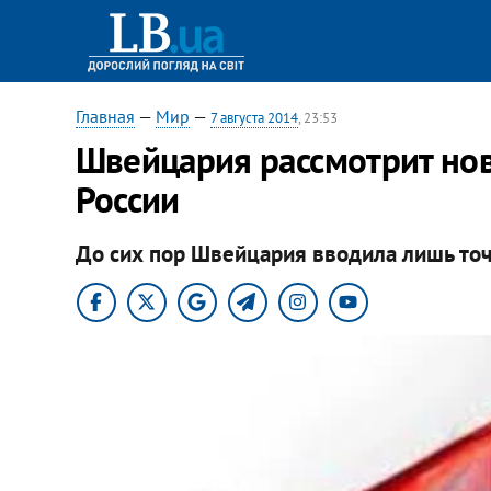
Главная
—
Мир
—
7 августа 2014
, 23:53
Швейцария рассмотрит но
России
До сих пор Швейцария вводила лишь то