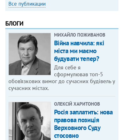
Все публикации
БЛОГИ
МИХАЙЛО ПОЖИВАНОВ
Війна навчила: які
міста ми маємо
будувати тепер?
Для себе я
сформулював топ-5
обов’язкових вимог до сучасних будівель у
сучасних містах.
ОЛЕКСІЙ ХАРИТОНОВ
Росія заплатить: нова
правова позиція
Верховного Суду
стосовно