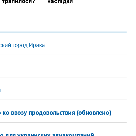
ский город Ирака
и
 ко ввозу продовольствия (обновлено)
во для украинских авиакомпаний