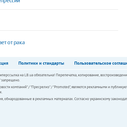
епрессии
ет от рака
кция
Политики и стандарты
Пользовательское соглаш
перссылка на LB.ua обязательна! Перепечатка, копирование, воспроизведени
а" запрещено.
вости компаний" / "Пресрелиз" / "Promoted", являются рекламными и публикуют
х.
ия, обнародованные в рекламных материалах. Согласно украинскому законодат