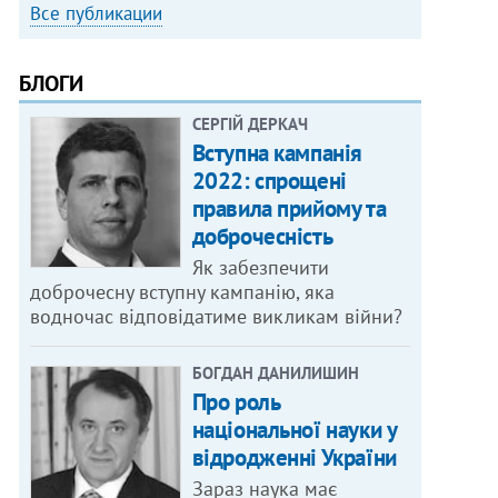
Все публикации
БЛОГИ
СЕРГІЙ ДЕРКАЧ
Вступна кампанія
2022: спрощені
правила прийому та
доброчесність
Як забезпечити
доброчесну вступну кампанію, яка
водночас відповідатиме викликам війни?
БОГДАН ДАНИЛИШИН
Про роль
національної науки у
відродженні України
Зараз наука має