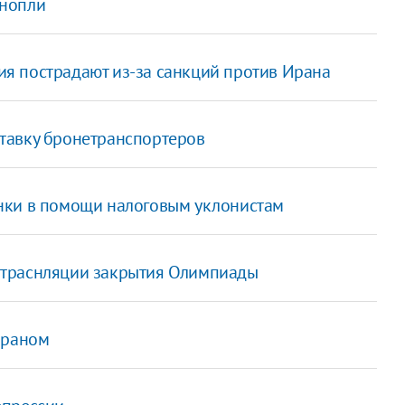
онопли
я пострадают из-за санкций против Ирана
тавку бронетранспортеров
нки в помощи налоговым уклонистам
 траснляции закрытия Олимпиады
Ираном