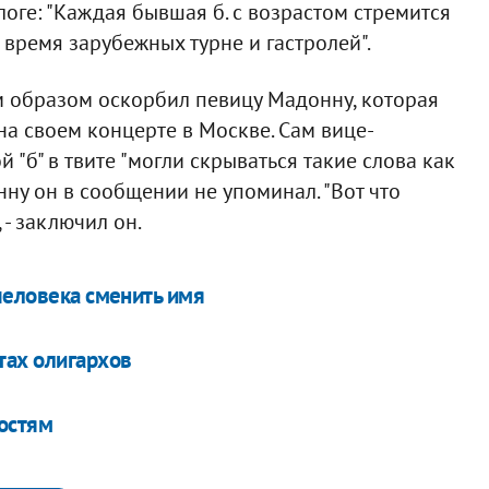
оге: "Каждая бывшая б. с возрастом стремится
 время зарубежных турне и гастролей".
м образом оскорбил певицу Мадонну, которая
на своем концерте в Москве. Сам вице-
й "б" в твите "могли скрываться такие слова как
онну он в сообщении не упоминал. "Вот что
 - заключил он.
человека сменить имя
тах олигархов
востям