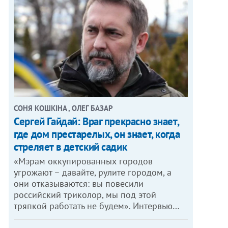
СОНЯ КОШКІНА , ОЛЕГ БАЗАР
Сергей Гайдай: Враг прекрасно знает,
где дом престарелых, он знает, когда
стреляет в детский садик
«Мэрам оккупированных городов
угрожают – давайте, рулите городом, а
они отказываются: вы повесили
российский триколор, мы под этой
тряпкой работать не будем». Интервью…