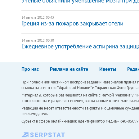
Ученые объяснили уменьшение мозга при д
14 августа 2012, 00:43
Греция из-за пожаров закрывает отели
14 августа 2012, 00:30
Ежедневное употребление аспирина защища
Про нас
Реклама на сайте
Ивенты
Реда
При полном или частичном воспроизведении материалов прямая ги
ссылка на агентство "Українськi Новини" и "Украинская Фото Групп
Материалы, которые размещаются на сайте с меткой "Реклама" / "Но
этого контента и разделяет мнения, высказанные в этих материала
Редакция не несет ответственности за факты и оценочные сужден
рекламодатель.
Субъект в сфере онлайн-медиа; идентификатор медиа - R40-05097