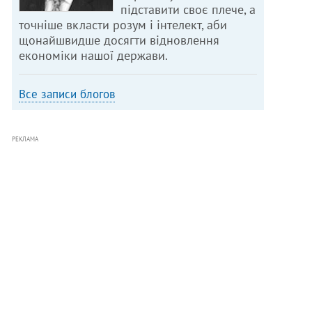
підставити своє плече, а
точніше вкласти розум і інтелект, аби
щонайшвидше досягти відновлення
економіки нашої держави.
Все записи блогов
РЕКЛАМА