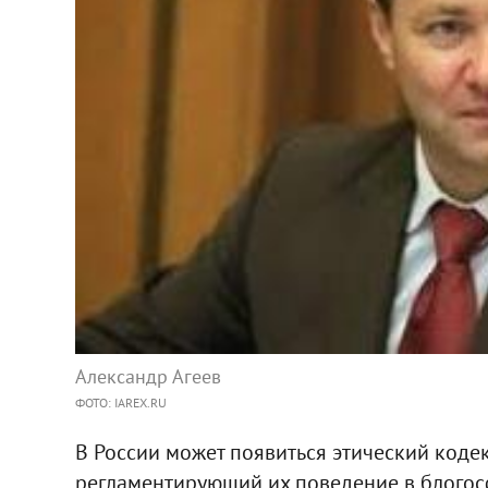
Александр Агеев
ФОТО: IAREX.RU
В России может появиться этический коде
регламентирующий их поведение в блогосф