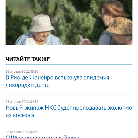
ЧИТАЙТЕ ТАКЖЕ
26 апреля 2012, 05:10
В Рио-де-Жанейро вспыхнула эпидемия
лихорадки денге
26 апреля 2012, 04:50
Новый экипаж МКС будет преподавать экологию
из космоса
26 апреля 2012, 04:30
США удвоили помощь Тунису