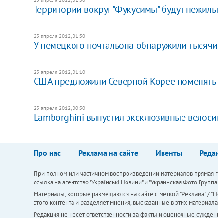
Территории вокруг "Фукусимы" будут нежилы
25 апреля 2012, 01:30
У немецкого почтальона обнаружили тысячи
25 апреля 2012, 01:10
США предложили Северной Корее поменять 
25 апреля 2012, 00:50
Lamborghini выпустил эксклюзивные велос
Про нас
Реклама на сайте
Ивенты
Реда
При полном или частичном воспроизведении материалов прямая ги
ссылка на агентство "Українськi Новини" и "Украинская Фото Групп
Материалы, которые размещаются на сайте с меткой "Реклама" / "Но
этого контента и разделяет мнения, высказанные в этих материала
Редакция не несет ответственности за факты и оценочные сужден