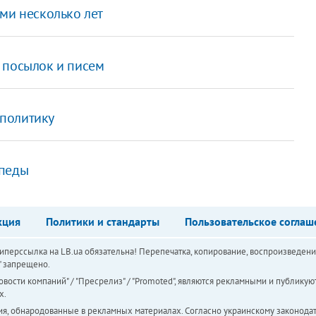
ми несколько лет
 посылок и писем
политику
ипеды
кция
Политики и стандарты
Пользовательское соглаш
перссылка на LB.ua обязательна! Перепечатка, копирование, воспроизведени
а" запрещено.
вости компаний" / "Пресрелиз" / "Promoted", являются рекламными и публикуют
х.
ия, обнародованные в рекламных материалах. Согласно украинскому законодат