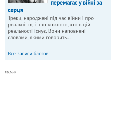
перемагає у війні за
серця
Треки, народжені під час війни і про
реальність, і про кожного, хто в цій
реальності існує. Вони наповнені
словами, якими говорить…
Все записи блогов
РЕКЛАМА