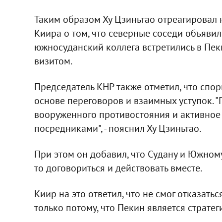
Таким образом Ху Цзиньтао отреагировал 
Киира о том, что северные соседи объявили
южносуданский коллега встретились в Пек
визитом.
Председатель КНР также отметил, что спо
основе переговоров и взаимных уступок. "
вооруженного противостояния и активное
посредниками", - пояснил Ху Цзиньтао.
При этом он добавил, что Судану и Южному
то договориться и действовать вместе.
Киир на это ответил, что не смог отказатьс
только потому, что Пекин является страте