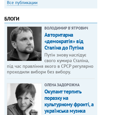
Все публикации
БЛОГИ
ВОЛОДИМИР В'ЯТРОВИЧ
Авторитарна
«демократія» від
Сталіна до Путіна
Путін знову наслідує
свого кумира Сталіна,
під час правління якого в СРСР регулярно
проходили вибори без вибору.
ОЛЕНА ЗАДОРОЖНА
Окупант терпить
поразку на
культурному фронті, а
українська музика