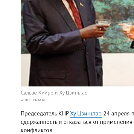
Сальве Киире и Ху Цзиньтао
ФОТО: LENTA.RU
Председатель КНР
Ху Цзиньтао
24 апреля 
сдержанность и отказаться от применения
конфликтов.