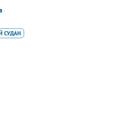
а
 СУДАН